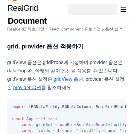
마스크 편집기
필터 셀렉터 데이터 순서🆕
CellIndex
그룹헤더 툴팁
CustomCellRendererImpl
렌더러
피벗 영역
포커스
행 Drag & Drop
그리드에서 페이징 처리2
RealGrid
날짜 타입 필드
마스터 디테일 예제
아이템 모델
상단 요약 표시
입력제한 편집기
필터 패널
CellLayoutColumnItem
시리즈 컬럼
Place Holder
피벗 리얼차트
선택
텍스트 렌더러
Grid To Grid
그리드에서 페이징 처리3
Object 타입 필드
Provider 공유하기
그리드 동적 높이
컬럼 헤더 HTML Template
Document
리스트 동적 편집기
그리드 편집
컬럼 레이아웃(컬럼 그룹핑)
CellLayoutGroupHeader
시리즈 컬럼
피벗 데이터 디테일
멀티 선택
체크 렌더러
Grid To Div
Subtypes
컬럼 레이아웃(그룹 컬럼)헤더 HTML Template
RealGrid2 튜토리얼
React Component 튜토리얼
옵션 설정
스타일 & 테마
컬럼 레이아웃(컬럼 그룹핑) 속성 동적 변경
행 상태
CellLayoutGroupItem
스파크 컬럼
피벗 동적스타일
멀티체크 렌더러
롤백
합계 및 소계
엑셀 내보내기 🆕
RealGrid2 스타일
컬럼 너비 조정
Undo / Redo
CellLayoutHeader
피벗 셀값 확인
바 렌더러
검색
grid, provider 옵션 적용하기
성능
엑셀 내보내기
사용자 스타일
그룹컬럼 접기
복사하기 / 붙여넣기
CellLayoutItem
피벗 정보 가져오기
이미지 렌더러
계산 필드
트리
대량 데이터 불러오기
행 그룹된 그리드 내보내기
바디 영역 스타일
셀 가로병합
병합 셀 일괄수정
CellMemo
피벗 엑셀 내보내기
아이콘 렌더러
gridView 옵션은 gridProps에 지정하며 provider 옵션은
유효성 검사
트리뷰
여러 레이아웃으로 구성된 그리드 내보내기
헤더, 풋터, 상태바 스타일
레이아웃 추가 및 삭제
CellProtectProperties
dataProps에 아래와 같이 옵션을 적용할 수 있습니다.
피벗 setup 위치변경
도형 렌더러
개인화 🆕
사용자 지정 컬럼 유효성 검사
트리 - Array Data
다중 그리드 Excel 내보내기
(opens in a new tab)
gridView 옵션 설정은
gridView 옵션
, provider 옵션 설정
셀, 데이터 영역 스타일
리터럴 컬럼
CellRenderer
피벗 목록 제어
시그널 렌더러
이벤트
개인화 설정 🆕
사용자 지정 행 유효성 검사
트리 - Object Data
(opens in a new tab)
은
provider 옵션
를 참조하세요.
Excel문서에 제목 추가하기
편집 영역 스타일
CheckBar
링크 렌더러
리얼차트 연동 🆕
이벤트 발생 순서
전체 유효성 검사
트리 - Xml Data
엑셀 스타일
styleName 속성 및 콜백
CheckCellRenderer
리얼리포트 연동 🆕
성과 / 목표 렌더러
리얼차트 연동 컬럼 선택
클릭 이벤트
유효성 검사 통과
트리 노드 조작하기
import
 {RGDataField
,
 RGDataColumn
,
 RealGridReact } 
이미지 엑셀 내보내기
컬럼 동적 스타일
ClickData
리얼맵 연동 🆕
HTML 렌더러
리얼리포트 연동 🆕
리얼차트 연동 컬럼 필터링
렌더링 완료 이벤트
트리 아이콘1
도형 엑셀 내보내기
행 동적 스타일
const
App
=
 () 
=>
 {
Tip 🆕
Code39CellRenderer
리얼맵 연동 🆕
바코드 렌더러
스타일 리포트출력 🆕
리얼차트 연동 행 선택
스크롤 동기화
const
gridRef
=
useRef
<
RealGridReact
>(
null
);
트리 아이콘2
사용자 지정 문자 출력
셀 동적 스타일
추천 설정
Code128CellRenderer
구지도 리얼맵 연동 🆕
const
fields
=
 [{name
:
"field1"
}
,
 {name
:
"field
커스텀 렌더 이미지버튼
레이아웃 리포트출력 🆕
데이터셀 리얼차트 연동 🆕