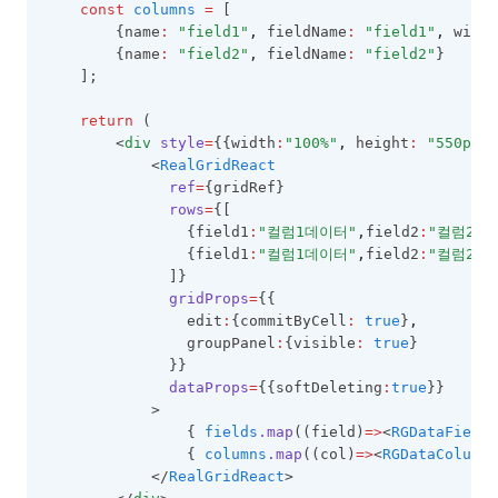
트리 템플릿
const
columns
=
 [
엑셀 시트 보호
RealGrid2 테마
필드와 컬럼 일괄 생성
ColumnFilter
시도 맵 연동 🆕
리얼차트 연동
용지방향 가로출력 🆕
상단요약 리얼차트 연동 🆕
        {name
:
"field1"
,
 fieldName
:
"field1"
,
 width
트리 이벤트
엑셀 메모 내보내기 🆕
포커스 스타일
        {name
:
"field2"
,
 fieldName
:
"field2"
}
SPAN(컬럼그룹)
ColumnFilterCollection
그리드 맵 데이터 🆕
class 커스텀 렌더러
    ];
트리 Lazy Loading
셀 스타일 적용
행 상태에 따른 특정 컬럼 편집 제어
ColumnFooter
커스텀 렌더러(바)
트리 노드 정보
return
 (
CheckBar에서 자식 노드 연동하여 체크하기
ColumnFooterCollection
        <
div
style
=
{{width
:
"100%"
,
 height
:
"550px"
}
트리 노드 이동
            <
RealGridReact
Excel Import
ColumnHeader
ref
=
{gridRef}
트리 하위노드 계산
Merge Callback
ColumnHeaderSummary
rows
=
{[
                {field1
:
"컬럼1데이터"
,
field2
:
"컬럼2데
Group Footer 표시여부 조작하기
ColumnHeaderSummaryCollection
                {field1
:
"컬럼1데이터"
,
field2
:
"컬럼2데
체크바와 관계된 팁
ColumnLayoutInfo
              ]}
gridProps
=
{{
상태바와 관계된 팁
ColumnObject
                edit
:
{commitByCell
:
true
}
,
                groupPanel
:
{visible
:
true
}
동적 에디터 변경
ColumnStyleObject
              }}
text타입 날짜 편집기
ColumnSummary
dataProps
=
{{softDeleting
:
true
}}
            >
ColorPicker 연결
ColumnSummaryStyleObject
                { 
fields
.map
((field)
=>
<
RGDataField
                { 
columns
.map
((col)
=>
<
RGDataColumn
파일 Drag and Drop
CopyOptions
            </
RealGridReact
>
셀 병합에서 텍스트를 상단으로 이동
CustomCellRenderer