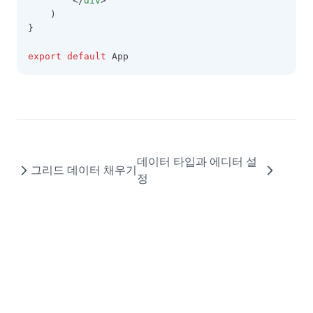
        </
div
>    
    )
병합된 셀의 합계 계산
DataCell
}
HEADER와 FOOTER에 여러줄로 표시하기
DataColumn
export
default
 App
행 삭제와 관계된 팁
DataDropOptions
필터 Selector 스타일 팁 🆕
DataExportOptions
DataField
DataFieldObject
DataFillOptions
데이터 타입과 에디터 설
그리드 데이터 채우기
정
DataFilter
DataOptions
DataOutputOptions
DataProviderConfig
DateCellEditor
DateHoliday