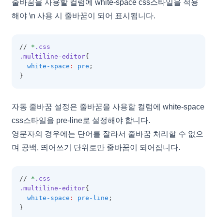
줄바꿈을 사용할 컬럼에 white-space css스타일을 적용
DayHoliday
해야 \n 사용 시 줄바꿈이 되어 표시됩니다.
DisplayOptions
DocumentTitle
// 
*
.css
.multiline-editor
{
DropDownCellEditor
white-space
:
pre
;
}
EditingItemInfo
EditMaskObject
자동 줄바꿈 설정은 줄바꿈을 사용할 컬럼에 white-space
EditOptions
css스타일을 pre-line로 설정해야 합니다.
EditorOptions
영문자의 경우에는 단어를 잘라서 줄바꿈 처리할 수 없으
EditResult
며 공백, 띄어쓰기 단위로만 줄바꿈이 되어집니다.
EditValidation
EditValidationCollection
// 
*
.css
.multiline-editor
{
ExportBaseOptions
white-space
:
pre-line
;
ExportCoreProperties
}