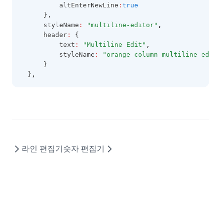
HeaderTemplateEvent
          altEnterNewLine
:
true
      }
,
IconCellRenderer
      styleName
:
"multiline-editor"
,
ImageCellRenderer
      header
:
 {
          text
:
"Multiline Edit"
,
InvalidCell
          styleName
:
"orange-column multiline-edito
      }
LineCellEditor
  }
,
LinkCellRenderer
LiteralColumn
LocalDataProviderConfig
LocalTreeDataProviderConfig
LookupDataKeyValues
라인 편집기
숫자 편집기
LookupDataRows
LookupSource
MenuItem
MobileOptions