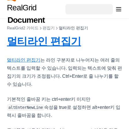
CustomCellRenderer
RealGrid
DataCell
Document
DataColumn
RealGrid2 가이드
편집기
멀티라인 편집기
DataDropOptions
멀티라인 편집기
DataExportOptions
DataField
멀티라인 편집기
는 라인 구분자로 나누어지는 여러 줄의
DataFieldObject
텍스트를 입력할 수 있습니다. 입력되는 텍스트에 맞춰 편
DataFillOptions
집기의 크기가 조정됩니다. Ctrl+Enter로 줄 나누기를 할
DataFilter
수 있습니다.
DataOptions
DataOutputOptions
기본적인 줄바꿈 키는 ctrl+enter키 이지만
속성을 true로 설정하면 alt+enter키 입
altEnterNewLine
DataProviderConfig
력시 줄바꿈을 합니다.
DateCellEditor
DateHoliday