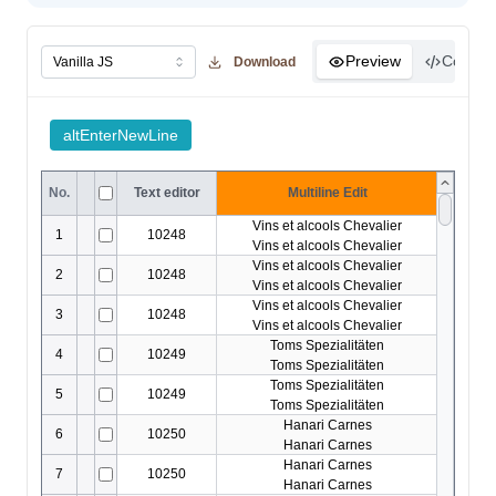
ExportMemo
ExportOptions
Preview
Code
Download
FieldMap
FilterAutomatingOptions
FilterCategory
FilteringOptions
FilterPanel
FilterSelectorOptions
FixedOptions
FormatOptions
GridBaseConfig
GridCell
GridColumn
GridExportOptions