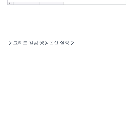
GridViewConfig
HeaderSummary
HeaderSummaryCollection
HeaderTemplateEvent
IconCellRenderer
그리드 컬럼 생성
옵션 설정
ImageCellRenderer
InvalidCell
LineCellEditor
LinkCellRenderer
LiteralColumn
LocalDataProviderConfig
LocalTreeDataProviderConfig
LookupDataKeyValues
LookupDataRows