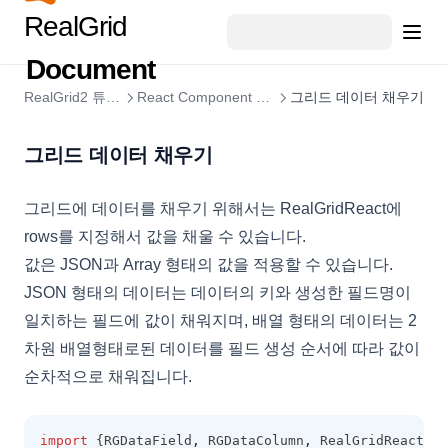
text타입 날짜 편집기
ColumnSummary
RealGrid
ColorPicker 연결
ColumnSummaryStyleObject
Document
파일 Drag and Drop
CopyOptions
RealGrid2 튜토리얼
React Component 튜토리얼
그리드 데이터 채우기
셀 병합에서 텍스트를 상단으로 이동
CustomCellRenderer
병합된 셀의 합계 계산
DataCell
그리드 데이터 채우기
HEADER와 FOOTER에 여러줄로 표시하기
DataColumn
그리드에 데이터를 채우기 위해서는 RealGridReact에
행 삭제와 관계된 팁
DataDropOptions
rows를 지정해서 값을 채울 수 있습니다.
필터 Selector 스타일 팁 🆕
DataExportOptions
값은 JSON과 Array 형태의 값을 적용할 수 있습니다.
DataField
JSON 형태의 데이터는 데이터의 키와 생성한 필드명이
DataFieldObject
일치하는 필드에 값이 채워지며, 배열 형태의 데이터는 2
DataFillOptions
차원 배열형태로된 데이터를 필드 생성 순서에 따라 값이
DataFilter
순차적으로 채워집니다.
DataOptions
import
 {RGDataField
,
 RGDataColumn
,
 RealGridReact } 
DataOutputOptions