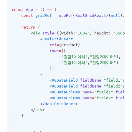
DataProviderConfig
const
App
=
 () 
=>
 {
const
gridRef
=
useRef
<
RealGridReact
>(
null
);
DateCellEditor
DateHoliday
return
 (
        <
div
style
=
{{width
:
"100%"
,
 height
:
"550px"
}
DayHoliday
            <
RealGridReact
ref
=
{gridRef}
DisplayOptions
rows
=
{[
DocumentTitle
                    [
"컬럼1데이터"
,
"컬럼2데이터"
]
,
                    [
"컬럼1데이터"
,
"컬럼2데이터"
]
DropDownCellEditor
                ]}
            >
EditingItemInfo
                <
RGDataField
fieldName
=
"field1"
/>
EditMaskObject
                <
RGDataField
fieldName
=
"field2"
/>
                <
RGDataColumn
name
=
"field1"
fieldNa
EditOptions
                <
RGDataColumn
name
=
"field2"
fieldNa
            </
RealGridReact
>
EditorOptions
        </
div
>
EditResult
    )
}
EditValidation