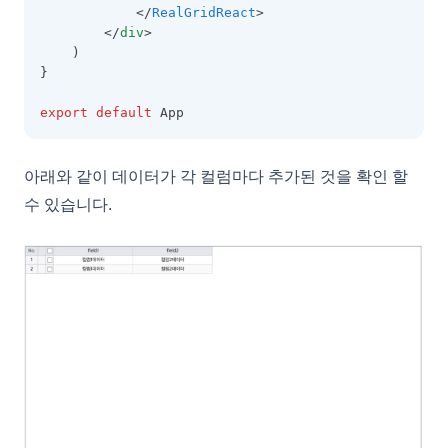
            </
RealGridReact
>
GridCell
        </
div
>
    )
GridColumn
}
GridExportOptions
export
default
 App
GridFooter
GridFooterCollection
아래와 같이 데이터가 각 컬럼마다 추가된 것을 확인 할
GridHeader
수 있습니다.
GridItem
GridOptions
GroupingOptions
GroupItem
GroupLayoutInfo
GroupPanel
GroupSummary