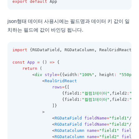
export
default
 App
EditValidationCollection
ExportBaseOptions
json형태 데이터 사용시에는 필드명과 데이터 키 값이 일
ExportCoreProperties
치하는 필드에 값이 바인딩 됩니다.
ExportMemo
ExportOptions
import
 {RGDataField
,
 RGDataColumn
,
 RealGridReact } 
FieldMap
const
App
=
 () 
=>
 {
FilterAutomatingOptions
return
 (
FilterCategory
        <
div
style
=
{{width
:
"100%"
,
 height
:
"550px"
}
            <
RealGridReact
FilteringOptions
rows
=
{[
                    {field1
:
"컬럼1데이터"
,
field2
:
"컬
FilterPanel
                    {field1
:
"컬럼1데이터"
,
field2
:
"컬
FilterSelectorOptions
                ]}
            >
FixedOptions
                <
RGDataField
fieldName
=
"field1"
/>
                <
RGDataField
fieldName
=
"field2"
/>
FormatOptions
                <
RGDataColumn
name
=
"field1"
fieldNa
GridBaseConfig
                <
RGDataColumn
name
=
"field2"
fieldNa