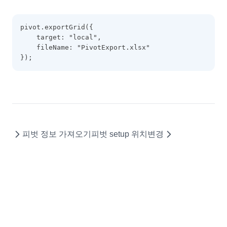
DateHoliday
pivot.exportGrid({
DayHoliday
    target: "local",
DisplayOptions
    fileName: "PivotExport.xlsx"
});
DocumentTitle
DropDownCellEditor
EditingItemInfo
EditMaskObject
EditOptions
피벗 정보 가져오기
피벗 setup 위치변경
EditorOptions
EditResult
EditValidation
EditValidationCollection
ExportBaseOptions