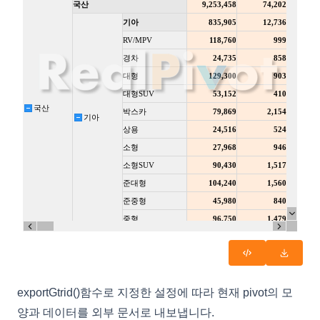
CopyOptions
CustomCellRenderer
DataCell
DataColumn
DataDropOptions
DataExportOptions
DataField
DataFieldObject
DataFillOptions
DataFilter
DataOptions
DataOutputOptions
DataProviderConfig
exportGtrid()함수로 지정한 설정에 따라 현재 pivot의 모
양과 데이터를 외부 문서로 내보냅니다.
DateCellEditor