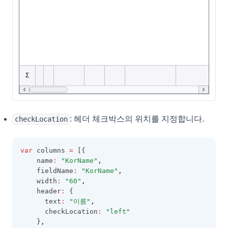
EditResult
EditValidation
EditValidationCollection
ExportBaseOptions
ExportCoreProperties
ExportMemo
ExportOptions
: 헤더 체크박스의 위치를 지정합니다.
checkLocation
FieldMap
FilterAutomatingOptions
var
 columns 
=
 [{
FilterCategory
    name
:
"KorName"
,
    fieldName
:
"KorName"
,
FilteringOptions
    width
:
"60"
,
FilterPanel
    header
:
 {
      text
:
"이름"
,
FilterSelectorOptions
      checkLocation
:
"left"
    }
,
FixedOptions