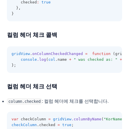
    checked
:
true
FormatOptions
  }
,
}
GridBaseConfig
GridCell
컬럼 헤더 체크 콜백
GridColumn
GridExportOptions
GridFooter
gridView
.
onColumnCheckedChanged
=
function
 (grid
,
 
console
.log
(
col
.name 
+
" was checked as: "
+
 ch
GridFooterCollection
};
GridHeader
GridItem
컬럼 헤더 체크 선택
GridOptions
: 컬럼 헤더에 체크를 선택합니다.
GroupingOptions
column.checked
GroupItem
var
 checkColumn 
=
gridView
.columnByName
(
"KorName"
);
GroupLayoutInfo
checkColumn
.checked 
=
true
;