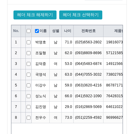
DataOptions
DataOutputOptions
DataProviderConfig
DateCellEditor
DateHoliday
DayHoliday
DisplayOptions
DocumentTitle
DropDownCellEditor
EditingItemInfo
EditMaskObject
EditOptions
EditorOptions