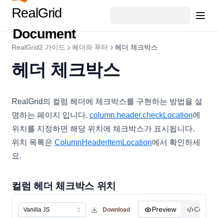
ColumnObject
RealGrid
ColumnStyleObject
Document
ColumnSummary
RealGrid2 가이드
헤더와 푸터
헤더 체크박스
ColumnSummaryStyleObject
헤더 체크박스
CopyOptions
CustomCellRenderer
RealGrid의 컬럼 헤더에 체크박스를 구현하는 방법을 설
DataCell
명하는 페이지 입니다.
column.header.checkLocation
에
DataColumn
위치를 지정하면 해당 위치에 체크박스가 표시됩니다.
DataDropOptions
위치 목록은
ColumnHeaderItemLocation
에서 확인하세
DataExportOptions
요.
DataField
DataFieldObject
컬럼 헤더 체크박스 위치
DataFillOptions
Preview
Code
Download
DataFilter