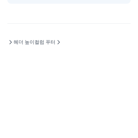
GroupPanel
GroupSummary
GridViewConfig
HeaderSummary
HeaderSummaryCollection
헤더 높이
컬럼 푸터
HeaderTemplateEvent
IconCellRenderer
ImageCellRenderer
InvalidCell
LineCellEditor
LinkCellRenderer
LiteralColumn
LocalDataProviderConfig
LocalTreeDataProviderConfig