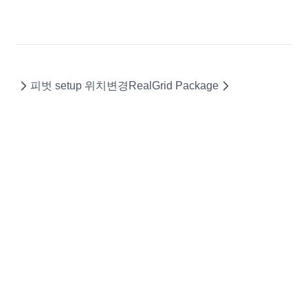
FormatOptions
GridBaseConfig
GridCell
피벗 setup 위치변경
RealGrid Package
GridColumn
GridExportOptions
GridFooter
GridFooterCollection
GridHeader
GridItem
GridOptions
GroupingOptions
GroupItem
GroupLayoutInfo