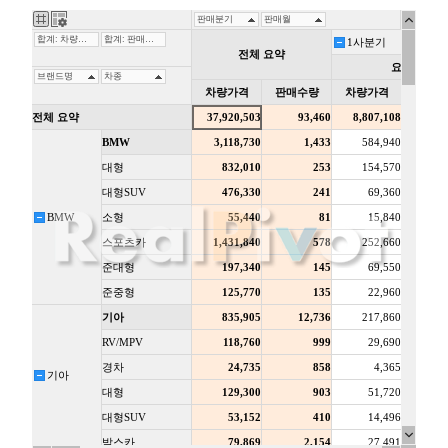
DataFilter
DataOptions
DataOutputOptions
DataProviderConfig
DateCellEditor
DateHoliday
DayHoliday
DisplayOptions
DocumentTitle
DropDownCellEditor
EditingItemInfo
EditMaskObject
EditOptions
EditorOptions