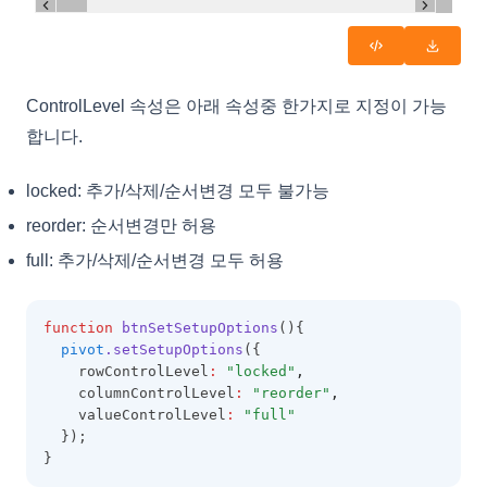
EditResult
EditValidation
EditValidationCollection
ControlLevel 속성은 아래 속성중 한가지로 지정이 가능
ExportBaseOptions
합니다.
ExportCoreProperties
locked: 추가/삭제/순서변경 모두 불가능
ExportMemo
reorder: 순서변경만 허용
ExportOptions
full: 추가/삭제/순서변경 모두 허용
FieldMap
FilterAutomatingOptions
function
btnSetSetupOptions
(){
FilterCategory
pivot
.setSetupOptions
({
    rowControlLevel
:
"locked"
,
FilteringOptions
    columnControlLevel
:
"reorder"
,
FilterPanel
    valueControlLevel
:
"full"
  });
FilterSelectorOptions
}
FixedOptions