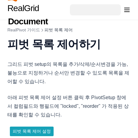
RealGrid
ColumnObject
ColumnStyleObject
Document
ColumnSummary
RealPivot 가이드
피벗 목록 제어
ColumnSummaryStyleObject
피벗 목록 제어하기
CopyOptions
CustomCellRenderer
그리드 피벗 setup의 목록을 추가/삭제/순서변경을 가능,
DataCell
불능으로 지정하거나 순서만 변경할 수 있도록 목록을 제
DataColumn
어할 수 있습니다.
DataDropOptions
DataExportOptions
아래 피벗 목록 제어 설정 버튼 클릭 후 PivotSetup 창에
서 컬럼필드와 행필드에 "locked", "reorder" 가 적용된 상
DataField
태를 확인할 수 있습니다.
DataFieldObject
DataFillOptions