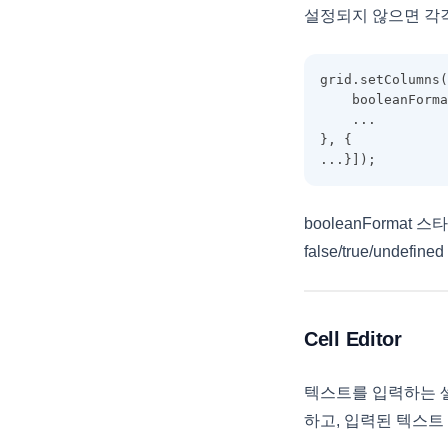
설정되지 않으면 각각 "
ColumnHeaderSummaryCollecti
on
ColumnLayoutInfo
grid.setColumns(
    booleanForma
ColumnObject
    ...
}, {
ColumnStyleObject
...}]);
ColumnSummary
ColumnSummaryStyleObject
booleanFormat
CopyOptions
false/true/undef
CustomCellRenderer
DataCell
Cell Editor
DataColumn
DataDropOptions
텍스트를 입력하는 셀 
DataExportOptions
하고, 입력된 텍스트 
DataField