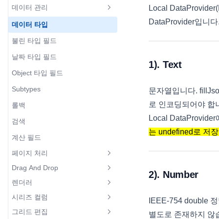
툴팁
커서
그리드 스타일 바꾸기
데이터 관리
Local DataProv
JSON 데이터 가져오기
컬럼 이동
행 그룹핑
컬럼 푸터
행/셀 데이터 가져오기
드롭다운 다중선택
lookup 트리
열 고정하기
DataProvider
그리드 편집기
데이터 타입
XML 데이터 가져오기
자동 필터링
그룹핑 API
컬럼 푸터 병합
셀 데이터 수정
날짜 편집기
화면 표시값 변경하기
행 고정하기
콜백함수
불린 타입 필드
그리드 Lazy Loading 구현
데이터 필터링
행 병합 그룹핑
컬럼 푸터 HTML Template
마스크 편집기
그룹헤더 툴팁
포커스
그리드 추천 설정
날짜 타입 필드
마스터 디테일 예제
필터 셀렉터 데이터 순서🆕
아이템 모델
상단 요약 표시
1). Text
입력제한 편집기
Place Holder
선택
웹접근성 (Web Accessibility) 제
Object 타입 필드
Provider 공유하기
필터 패널
그리드 동적 높이
컬럼 헤더 HTML Template
리스트 동적 편집기
한 사항
멀티 선택
Subtypes
문자열입니다. fillJs
컬럼 레이아웃(컬럼 그룹핑)
컬럼 레이아웃(그룹 컬럼)헤더
컬럼 속성 및 이벤트
HTML Template
로 인코딩되어야 합
롤백
컬럼 레이아웃(컬럼 그룹핑) 속성
React Component 튜토리얼
Local DataProvid
동적 변경
합계 및 소계
검색
Vue Component 튜토리얼
예제 다운로드
는 undefined로 저
컬럼 너비 조정
계산 필드
RealGrid2 MCP기반 LLM연동🆕
예제 다운로드
설치하기
그룹컬럼 접기
페이지 처리
설치하기
라이선스 적용 및 그리드 생성
셀 가로병합
Drag And Drop
그리드에서 페이징 처리1
2). Number
라이선스 적용 및 그리드 생성
그리드 컬럼 생성
렌더러
레이아웃 추가 및 삭제
행 Drag & Drop
그리드에서 페이징 처리2
그리드 컬럼 생성
그리드 데이터 채우기
시리즈 컬럼
리터럴 컬럼
텍스트 렌더러
IEEE-754 doubl
Grid To Grid
그리드에서 페이징 처리3
그리드 데이터 채우기
옵션 설정
그리드 편집
시리즈 컬럼
별도로 존재하지 않
체크 렌더러
Grid To Div