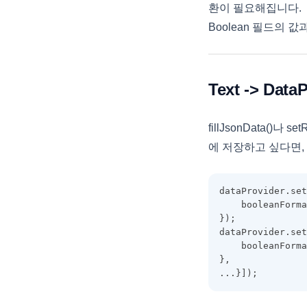
행 상태에 따른 특정 컬럼 편집 제
커스텀 렌더러(바)
환이 필요해집니다.
꼭 해야 하나요?
트리 노드 정보
어
버전별 중요 업데이트
Interface
DataProviderBase
피벗 필터링
Boolean 필드의
리얼그리드의 테마(스타일)를 동
트리 노드 이동
CheckBar에서 자식 노드 연동하
버전 히스토리
ActualTargetBulletRenderer
GridBase
피벗 날짜 타입
적으로 변경할 수 있나요?
여 체크하기
트리 하위노드 계산
ActualTargetTextRenderer
GridView
피벗 툴팁
그리드간 드래그 앤 드롭을 사용
Excel Import
시 양방향이 아닌 단방향으로만
BarCellRenderer
Text -> Data
LocalDataProvider
피벗 컨텍스트 메뉴
Merge Callback
처리가능할까요?
BTDateCellEditor
LocalTreeDataProvider
피벗 고유값
Group Footer 표시여부 조작하기
Excel Import는 어떻게 하나요?
fillJsonData()나
ButtonCellRenderer
RealGrid
피벗 숫자 포맷
체크바와 관계된 팁
RealGrid+에서 RealGridJS로의
에 저장하고 싶다면, Da
CellEditor
TreeView
피벗 포커스
전환
상태바와 관계된 팁
CellIndex
CustomCellRendererImpl
피벗 영역
RealGridJS에서 RealGrid2로의
동적 에디터 변경
dataProvider.set
전환
CellLayoutColumnItem
피벗 리얼차트
    booleanForma
text타입 날짜 편집기
RealGrid2 Basic with JAVA
});
CellLayoutGroupHeader
피벗 데이터 디테일
Spring & MyBatis & MARIADB
dataProvider.set
ColorPicker 연결
CellLayoutGroupItem
    booleanForma
피벗 동적스타일
RealGrid v1.0 에서 RealGrid2로
파일 Drag and Drop
},
CellLayoutHeader
컬럼 변환
피벗 셀값 확인
...}]);
셀 병합에서 텍스트를 상단으로
CellLayoutItem
이동
피벗 정보 가져오기