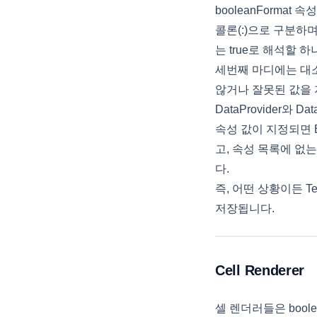
CellMemo
병합된 셀의 합계 계산
피벗 엑셀 내보내기
booleanFormat 속
CellProtectProperties
콜론(:)으로 구분하
HEADER와 FOOTER에 여러줄로
피벗 setup 위치변경
표시하기
는 true로 해석할
CellRenderer
피벗 목록 제어
세번째 마디에는 대소
행 삭제와 관계된 팁
CheckBar
않거나 잘못된 값을
필터 Selector 스타일 팁 🆕
CheckCellRenderer
DataProvider와 
ClickData
속성 값이 지정되면 B
Code39CellRenderer
고, 속성 목록에 없는
Code128CellRenderer
다.
즉, 어떤 상황이든 Tex
ColumnFilter
저장됩니다.
ColumnFilterCollection
ColumnFooter
ColumnFooterCollection
Cell Renderer
ColumnHeader
셀 렌더러들은 boole
ColumnHeaderSummary