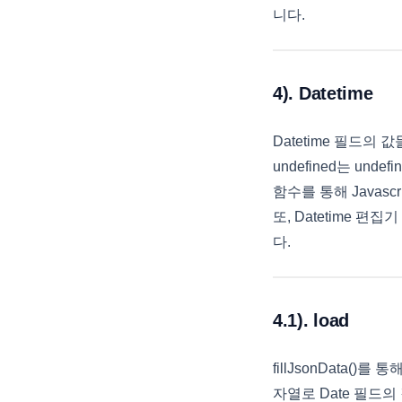
EditMaskObject
니다.
EditOptions
EditorOptions
4). Datetime
EditResult
EditValidation
Datetime 필드의 값
EditValidationCollection
undefined는 unde
ExportBaseOptions
함수를 통해 Javas
ExportCoreProperties
또, Datetime 
ExportMemo
다.
ExportOptions
FieldMap
4.1). load
FilterAutomatingOptions
FilterCategory
fillJsonData()를
FilteringOptions
자열로 Date 필드의