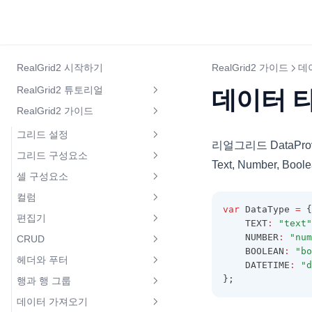
RealGrid2 시작하기
RealGrid2 가이드
데
RealGrid2 튜토리얼
데이터 
RealGrid2 가이드
RealGrid2 소개
그리드 설정
제품등록 방법
리얼그리드 DataPro
그리드 구성요소
라이선스 설정
개발용 라이선스 발급방법
Text, Number, B
셀 구성요소
인디케이터
디폴트 설정
그리드 빠른 시작
컬럼
같은 값의 셀 생략하기
상태바
로케일 설정
기본 키보드 및 마우스 동작
var
 DataType 
=
 {
편집기
컬럼 만들기
셀 버튼
    TEXT
:
"text"
체크바
컬럼과 필드 설정
    NUMBER
:
"num
CRUD
라인 편집기
컬럼 속성 동적 변경하기{visible,
팝업 메뉴 버튼
체크바와 데이터 필드의 연결
    BOOLEAN
:
"bo
데이터 채우고 가져오기
editable}
헤더와 푸터
행 추가 또는 삽입
멀티라인 편집기
    DATETIME
:
"d
셀 병합
컨텍스트 메뉴
그리드 조작하기
};
행과 행 그룹
컬럼 너비 자동 조정
헤더 높이
행 삭제
숫자 편집기
lookup 컬럼
토스트 메시지 창
그리드 편집하기
데이터 가져오기
데이터 정렬
행 높이
헤더 체크박스
행 데이터 수정
드롭다운 편집기