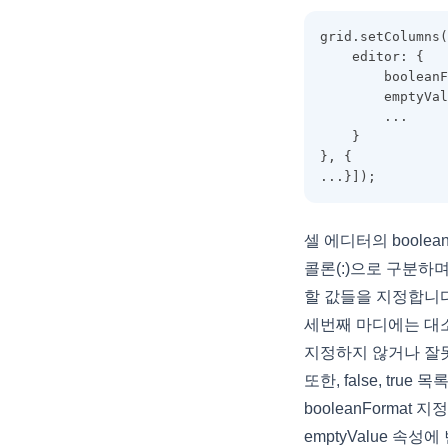
DataFieldObject
grid.setColumns(
DataFillOptions
    editor: {
        booleanF
DataFilter
        emptyVa
        ...
DataOptions
    }
DataOutputOptions
}, {
...}]);
DataProviderConfig
DateCellEditor
셀 에디터의 boolean
DateHoliday
콜론(:)으로 구분하며
DayHoliday
할 값들을 지정합니다
DisplayOptions
세번째 마디에는 대소
지정하지 않거나 잘
DocumentTitle
또한, false, tr
DropDownCellEditor
booleanFormat 지
EditingItemInfo
emptyValue 속