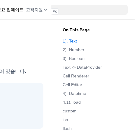
 중요 업데이트
고객지원
⌘
K
On This Page
1). Text
2). Number
3). Boolean
Text -> DataProvider
선언되어 있습니다.
Cell Renderer
Cell Editor
4). Datetime
4.1). load
custom
iso
flash