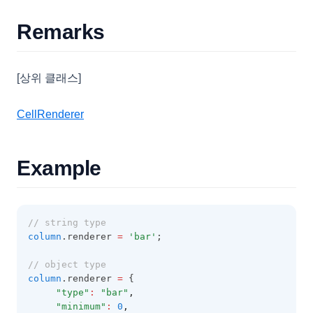
Remarks
[상위 클래스]
CellRenderer
Example
// string type
column
.renderer 
=
'bar'
;
// object type
column
.renderer 
=
 {
"type"
:
"bar"
,
"minimum"
:
0
,