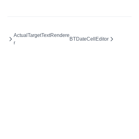
ActualTargetTextRendere
BTDateCellEditor
r