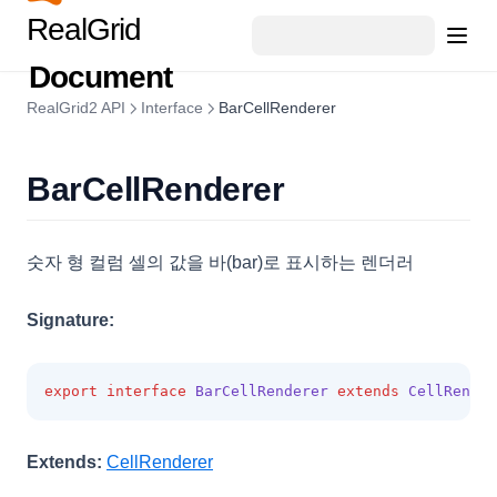
RealGrid
🎉 중요 업데이트
버전별 중요 업데이트
리얼그리드의 테마(스타일)를 동적으로 변경할 수 있나요?
고객지원
버전 히스토리
Document
그리드간 드래그 앤 드롭을 사용시 양방향이 아닌 단방향으로만
처리가능할까요?
(opens in a new tab)
기술지원 문의
RealGrid2 API
Interface
BarCellRenderer
Excel Import는 어떻게 하나요?
(opens in a new tab)
교육 동영상
RealGrid+에서 RealGridJS로의 전환
BarCellRenderer
RealGridJS에서 RealGrid2로의 전환
RealGrid2 Basic with JAVA Spring & MyBatis & MARIADB
숫자 형 컬럼 셀의 값을 바(bar)로 표시하는 렌더러
RealGrid v1.0 에서 RealGrid2로 컬럼 변환
Signature:
export
interface
BarCellRenderer
extends
CellRender
Extends:
CellRenderer