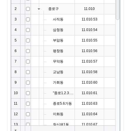
Code39CellRenderer
Code128CellRenderer
ColumnFilter
ColumnFilterCollection
ColumnFooter
ColumnFooterCollection
ColumnHeader
ColumnHeaderSummary
ColumnHeaderSummaryCollection
ColumnLayoutInfo
ColumnObject
ColumnStyleObject
ColumnSummary