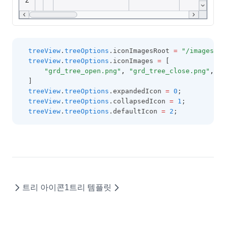
ColumnSummaryStyleObject
CopyOptions
CustomCellRenderer
treeView
.
treeOptions
.iconImagesRoot 
=
"/images/tr
DataCell
treeView
.
treeOptions
.iconImages 
=
 [
DataColumn
"grd_tree_open.png"
,
"grd_tree_close.png"
,
"g
  ]
DataDropOptions
treeView
.
treeOptions
.expandedIcon 
=
0
;
treeView
.
treeOptions
.collapsedIcon 
=
1
;
DataExportOptions
treeView
.
treeOptions
.defaultIcon 
=
2
;
DataField
DataFieldObject
DataFillOptions
DataFilter
트리 아이콘1
트리 템플릿
DataOptions
DataOutputOptions
DataProviderConfig