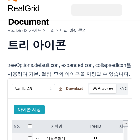
RealGridJS에서 RealGrid2로의 전환
ButtonCellRenderer
RealGrid
RealGrid
피벗 숫자 포맷
상태바와 관계된 팁
RealGrid2 Basic with JAVA Spring & MyBatis & MARIADB
CellEditor
TreeView
피벗 포커스
동적 에디터 변경
Document
RealGrid v1.0 에서 RealGrid2로 컬럼 변환
CellIndex
CustomCellRendererImpl
피벗 영역
text타입 날짜 편집기
RealGrid2 가이드
트리
트리 아이콘2
CellLayoutColumnItem
피벗 리얼차트
ColorPicker 연결
트리 아이콘
CellLayoutGroupHeader
피벗 데이터 디테일
파일 Drag and Drop
CellLayoutGroupItem
피벗 동적스타일
셀 병합에서 텍스트를 상단으로 이동
treeOptions.defaultIcon, expandedIcon, collapsedIcon을
CellLayoutHeader
피벗 셀값 확인
병합된 셀의 합계 계산
사용하여 기본, 펼침, 닫힘 아이콘을 지정할 수 있습니다.
CellLayoutItem
피벗 정보 가져오기
HEADER와 FOOTER에 여러줄로 표시하기
CellMemo
피벗 엑셀 내보내기
Preview
Code
Download
행 삭제와 관계된 팁
CellProtectProperties
피벗 setup 위치변경
필터 Selector 스타일 팁 🆕
CellRenderer
피벗 목록 제어
CheckBar
CheckCellRenderer
ClickData