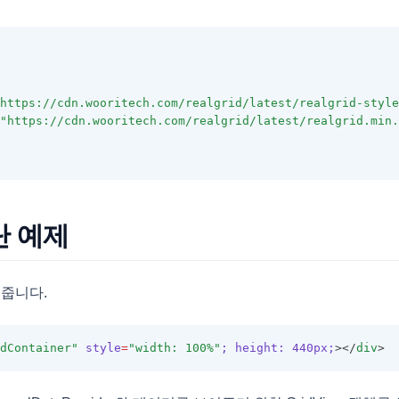
https://cdn.wooritech.com/realgrid/latest/realgrid-style
"https://cdn.wooritech.com/realgrid/latest/realgrid.min.
단 예제
 줍니다.
dContainer"
style
=
"width: 100%"
;
height:
440px;
></
div
>