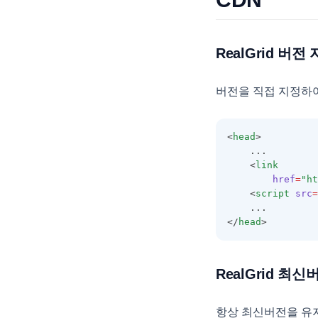
EditMaskObject
EditOptions
RealGrid 버전
EditorOptions
EditResult
버전을 직접 지정하여
EditValidation
EditValidationCollection
<
head
>
ExportBaseOptions
    ...
    <
link
ExportCoreProperties
href
=
"ht
    <
script
src
=
ExportMemo
    ...
ExportOptions
</
head
>
FieldMap
FilterAutomatingOptions
RealGrid 최신
FilterCategory
항상 최신버전을 유지
FilteringOptions