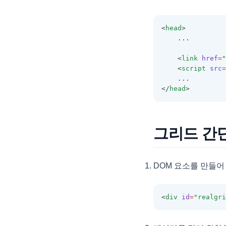
FilterPanel
<
head
>
FilterSelectorOptions
    ...
FixedOptions
    <
link
href
=
"
FormatOptions
    <
script
src
=
    ...
GridBaseConfig
</
head
>
GridCell
GridColumn
그리드 간
GridExportOptions
GridFooter
GridFooterCollection
DOM 요소를 만들어
GridHeader
GridItem
<
div
id
=
"realgri
GridOptions