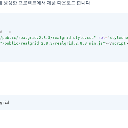
해 생성한 프로젝트에서 제품 다운로드 합니다.
d -->
/public/realgrid.2.8.3/realgrid-style.css"
rel
=
"styleshe
"/public/realgrid.2.8.3/realgrid.2.8.3.min.js"
></
script
>
grid