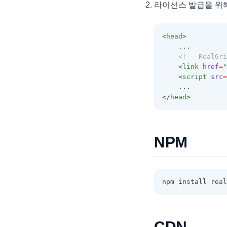
라이선스 발급을 위
필터 Selector 스타일 팁 🆕
DataFieldObject
DataFillOptions
<
head
>
    ...
DataFilter
<!-- RealGri
DataOptions
    <
link
href
=
"
    <
script
src
=
DataOutputOptions
    ...
</
head
>
DataProviderConfig
DateCellEditor
DateHoliday
NPM
DayHoliday
DisplayOptions
npm install real
DocumentTitle
DropDownCellEditor
EditingItemInfo
CDN