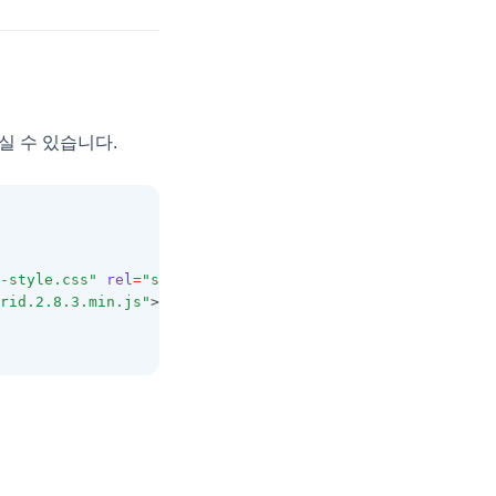
실 수 있습니다.
-style.css"
rel
=
"stylesheet"
/>
rid.2.8.3.min.js"
></
script
>