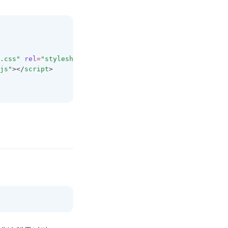
.css"
rel
=
"stylesheet"
/>
js"
></
script
>