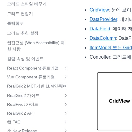
그리드 스타일 바꾸기
GridView
: 눈에 보
그리드 편집기
DataProvider
: 데
콜백함수
DataField
: 데이터
그리드 추천 설정
DataColumn
: Da
웹접근성 (Web Accessibility) 제
ItemModel 또는 Grid
한 사항
Controller: 
컬럼 속성 및 이벤트
React Component 튜토리얼
Vue Component 튜토리얼
예제 다운로드
RealGrid2 MCP기반 LLM연동🆕
예제 다운로드
설치하기
RealGrid2 가이드
설치하기
라이선스 적용 및 그리드 생성
RealPivot 가이드
그리드 설정
라이선스 적용 및 그리드 생성
그리드 컬럼 생성
RealGrid2 API
그리드 구성요소
피벗 설치하기
라이선스 설정
그리드 컬럼 생성
그리드 데이터 채우기
🧐 FAQ
셀 구성요소
RealGrid Package
피벗 & 그리드
인디케이터
디폴트 설정
그리드 데이터 채우기
옵션 설정
🎉 New Release