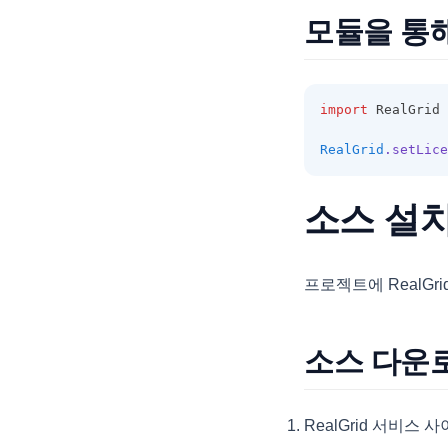
Excel Import
모듈을 통해
ColumnHeaderSummaryCollecti
Merge Callback
on
Group Footer 표시여부 조작하기
ColumnLayoutInfo
체크바와 관계된 팁
import
 RealGrid 
ColumnObject
상태바와 관계된 팁
ColumnStyleObject
RealGrid
.setLice
동적 에디터 변경
ColumnSummary
text타입 날짜 편집기
소스 설
ColumnSummaryStyleObject
ColorPicker 연결
CopyOptions
파일 Drag and Drop
CustomCellRenderer
프로젝트에 RealG
셀 병합에서 텍스트를 상단으로
DataCell
이동
DataColumn
소스 다운
병합된 셀의 합계 계산
DataDropOptions
HEADER와 FOOTER에 여러줄로
표시하기
DataExportOptions
RealGrid 서비스
행 삭제와 관계된 팁
DataField