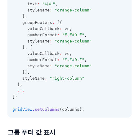
      text
:
"나이"
,
      styleName
:
"orange-column"
    }
,
    groupFooters
:
 [{
      valueCallback
:
 vc
,
      numberFormat
:
"#,##0.#"
,
      styleName
:
"orange-column"
    }
,
 {
      valueCallback
:
 vc
,
      numberFormat
:
"#,##0.#"
,
      styleName
:
"orange-column"
    }]
,
    styleName
:
"right-column"
  }
,
...
];
gridView
.setColumns
(columns);
그룹 푸터 값 표시