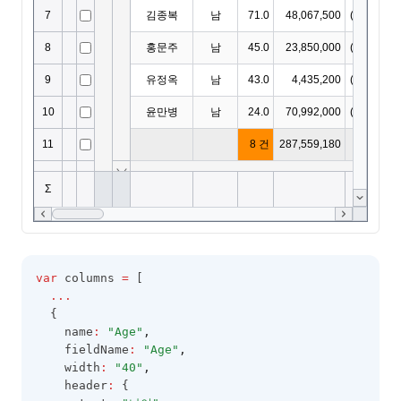
var
 columns 
=
 [
...
  {
    name
:
"Age"
,
    fieldName
:
"Age"
,
    width
:
"40"
,
    header
:
 {