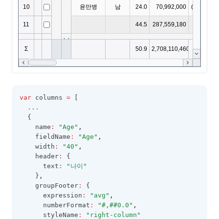
var
 columns 
=
 [
...
  {
    name
:
"Age"
,
    fieldName
:
"Age"
,
    width
:
"40"
,
    header
:
 {
      text
:
"나이"
    }
,
    groupFooter
:
 {
      expression
:
"avg"
,
      numberFormat
:
"#,##0.0"
,
      styleName
:
"right-column"