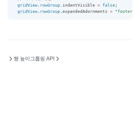
gridView
.
rowGroup
.indentVisible 
=
false
;
gridView
.
rowGroup
.expandedAdornments 
=
"footer"
; 
행 높이
그룹핑 API