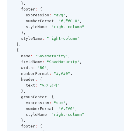
    }
,
    footer
:
 {
      expression
:
"avg"
,
      numberFormat
:
"#,##0.0"
,
      styleName
:
"right-column"
    }
,
    styleName
:
"right-column"
  }
,
  {
    name
:
"SaveMaturity"
,
    fieldName
:
"SaveMaturity"
,
    width
:
"80"
,
    numberFormat
:
"#,##0"
,
    header
:
 {
      text
:
"만기금액"
    }
,
    groupFooter
:
 {
      expression
:
"sum"
,
      numberFormat
:
"#,##0"
,
      styleName
:
"right-column"
    }
,
    footer
:
 {