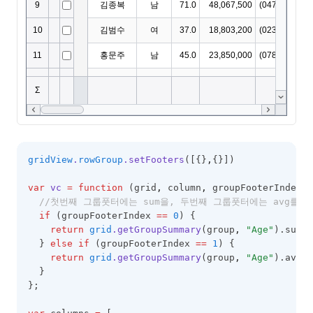
gridView
.
rowGroup
.setFooters
([{}
,
{}])
var
vc
=
function
 (grid
,
 column
,
 groupFooterIndex
,
 
//첫번째 그룹풋터에는 sum을, 두번째 그룹풋터에는 avg를 
if
 (groupFooterIndex 
==
0
) {
return
grid
.getGroupSummary
(group
,
"Age"
).sum;
  } 
else
if
 (groupFooterIndex 
==
1
) {
return
grid
.getGroupSummary
(group
,
"Age"
).avg;
  } 
};