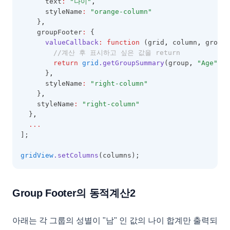
      text
:
"나이"
,
      styleName
:
"orange-column"
    }
,
    groupFooter
:
 {
valueCallback
:
function
 (grid
,
 column
,
 groupF
//계산 후 표시하고 싶은 값을 return
return
grid
.getGroupSummary
(group
,
"Age"
).c
      }
,
      styleName
:
"right-column"
    }
,
    styleName
:
"right-column"
  }
,
...
];
gridView
.setColumns
(columns);
Group Footer의 동적계산2
아래는 각 그룹의 성별이 "남" 인 값의 나이 합계만 출력되