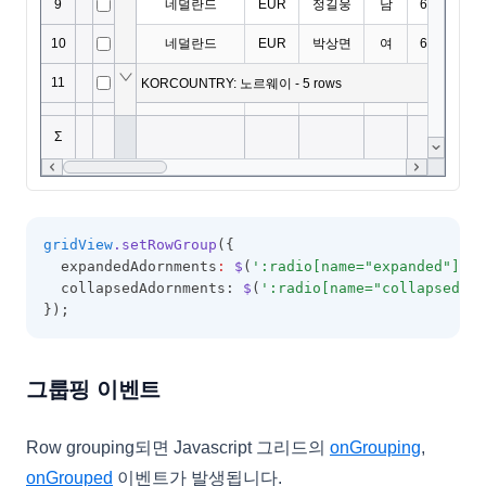
gridView
.setRowGroup
({
  expandedAdornments
:
$
(
':radio[name="expanded"]:ch
  collapsedAdornments: 
$
(
':radio[name="collapsed"]:
});
그룹핑 이벤트
Row grouping되면 Javascript 그리드의
onGrouping
,
onGrouped
이벤트가 발생됩니다.