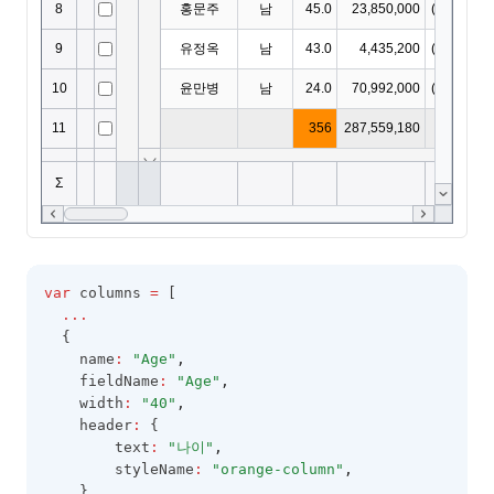
var
 columns 
=
 [
...
  {
    name
:
"Age"
,
    fieldName
:
"Age"
,
    width
:
"40"
,
    header
:
 {
        text
:
"나이"
,
        styleName
:
"orange-column"
,
    }
,