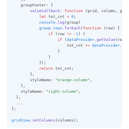
    groupFooter
:
 {
valueCallback
:
function
 (grid
,
 column
,
 grou
let
 tot_cnt 
=
0
;
console
.log
(group)
group
.
rows
.forEach
(
function
 (row) {
if
 (row 
!=
-
1
) {
if
 (
dataProvider
.getValue
(row
,
                        tot_cnt 
+=
dataProvider
.get
                    }
                }
            });
return
 tot_cnt;
        }
,
        styleName
:
"orange-column"
,
    }
,
    styleName
:
"right-column"
,
  }
,
...
];
gridView
.setColumns
(columns);