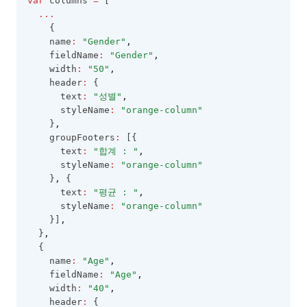
var
 columns 
=
 [
...
    {
    name
:
"Gender"
,
    fieldName
:
"Gender"
,
    width
:
"50"
,
    header
:
 {
      text
:
"성별"
,
      styleName
:
"orange-column"
    }
,
    groupFooters
:
 [{
      text
:
"합계 : "
,
      styleName
:
"orange-column"
    }
,
 {
      text
:
"평균 : "
,
      styleName
:
"orange-column"
    }]
,
  }
,
  {
    name
:
"Age"
,
    fieldName
:
"Age"
,
    width
:
"40"
,
    header
:
 {