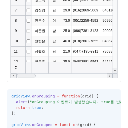
gridView
.
onGrouping
=
function
(grid) {
alert
(
"onGrouping 이벤트가 발생했습니다. true를 반환
return
true
;
};
gridView
.
onGrouped
=
function
(grid) {