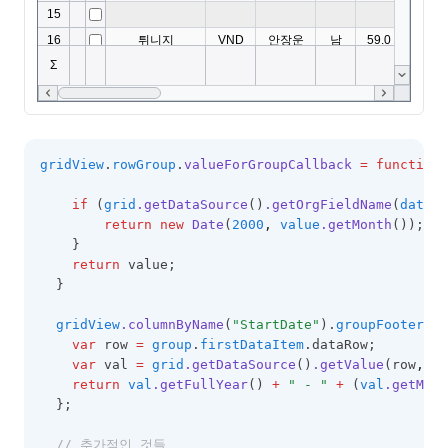
gridView
.
rowGroup
.
valueForGroupCallback
=
function
(
if
 (
grid
.getDataSource
()
.getOrgFieldName
(
dataPr
return
new
Date
(
2000
,
value
.getMonth
());
    }
return
 value;
  }
gridView
.columnByName
(
"StartDate"
).
groupFooter
.
va
var
 row 
=
group
.
firstDataItem
.dataRow; 
var
 val 
=
grid
.getDataSource
()
.getValue
(row
,
co
return
val
.getFullYear
() 
+
" - "
+
 (
val
.getMont
  };
// 추가적인 것들