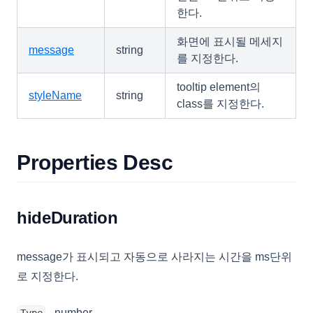
HeaderTemplateEvent
한다.
IconCellRenderer
화면에 표시될 메세지
ImageCellRenderer
message
string
를 지정한다.
InvalidCell
tooltip element의
LineCellEditor
styleName
string
class를 지정한다.
LinkCellRenderer
LiteralColumn
Properties Desc
LocalDataProviderConfig
LocalTreeDataProviderConfig
LookupDataKeyValues
hideDuration
LookupDataRows
LookupSource
message가 표시되고 자동으로 사라지는 시간을 ms단위
로 지정한다.
MenuItem
MobileOptions
- number