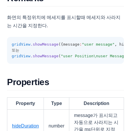
GridFooter
GridFooterCollection
화면의 특정위치에 메세지를 표시할때 메세지와 사라지
GridHeader
는 시간을 지정한다.
GridItem
GridOptions
gridView
.showMessage
({message
:
"user message"
,
 hideD
또는
GroupingOptions
gridView
.showMessage
(
"user Position\nuser Message"
,
GroupItem
GroupLayoutInfo
Properties
GroupPanel
GroupSummary
GridViewConfig
Property
Type
Description
HeaderSummary
message가 표시되고
HeaderSummaryCollection
자동으로 사라지는 시
hideDuration
number
간을 ms단위로 지정