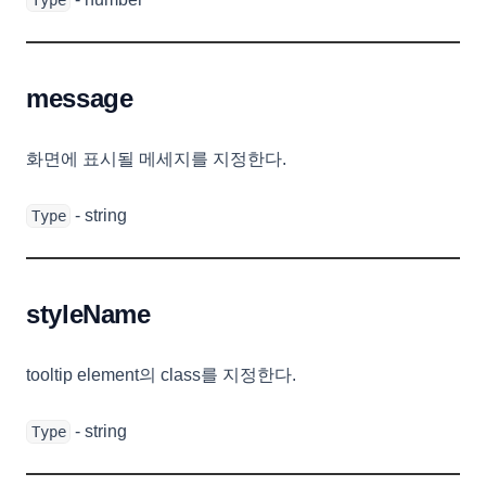
Type
MultiCheckCellEditor
MultiCheckCellRenderer
MultiLineCellEditor
message
NumberCellEditor
화면에 표시될 메세지를 지정한다.
NumberFormatOptions
PasswordCellEditor
- string
Type
PasteOptions
PopupMenu
PopupMenuBase
styleName
PopupMenuItem
RealGridLocale
tooltip element의 class를 지정한다.
RealGridMessages
- string
Type
Rectangle
RendererEditResult