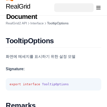
ExportMemo
RealGrid
ExportOptions
Document
FieldMap
RealGrid2 API
Interface
TooltipOptions
FilterAutomatingOptions
FilterCategory
TooltipOptions
FilteringOptions
FilterPanel
화면에 메세지를 표시하기 위한 설정 모델
FilterSelectorOptions
FixedOptions
Signature:
FormatOptions
GridBaseConfig
export
interface
TooltipOptions
GridCell
GridColumn
Remarks
GridExportOptions