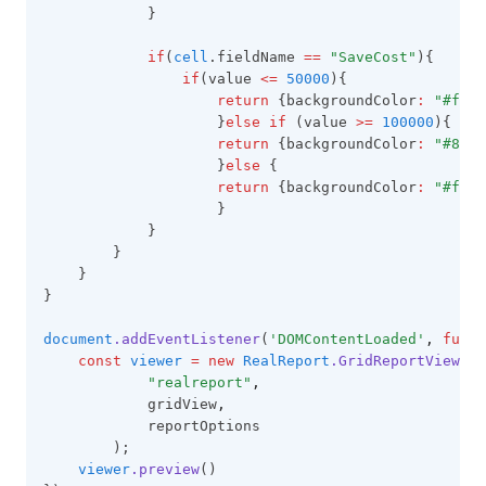
            }
if
(
cell
.fieldName 
==
"SaveCost"
){
if
(value 
<=
50000
){
return
 {backgroundColor
:
"#f636
                    }
else
if
 (value 
>=
100000
){
return
 {backgroundColor
:
"#8fe5
                    }
else
 {
return
 {backgroundColor
:
"#ff8b
                    }
            }
        }
    }
}
document
.addEventListener
(
'DOMContentLoaded'
,
funct
const
viewer
=
new
RealReport
.GridReportViewer
 
"realreport"
,
            gridView
,
            reportOptions
        );
viewer
.preview
()