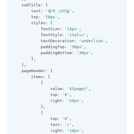
    subTitle
:
 {
        text
:
'동적 스타일'
,
        top
:
'70px'
,
        styles
:
 {
            fontSize
:
'14px'
,
            fontStyle
:
'italic'
,
            textDecoration
:
'underline'
,
            paddingTop
:
'30px'
,
            paddingBottom
:
'30px'
,
        }
,
    }
,
    pageHeader
:
 {
        items
:
 [
            {
                value
:
'${page}'
,
                top
:
'0'
,
                right
:
'20px'
,
            }
,
            {
                top
:
'0'
,
                text
:
'/'
,
                right
:
'10px'
,