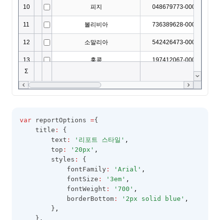
var
 reportOptions 
=
{
    title
:
 {
        text
:
'리포트 스타일'
,
        top
:
'20px'
,
        styles
:
 {
            fontFamily
:
'Arial'
,
            fontSize
:
'3em'
,
            fontWeight
:
'700'
,
            borderBottom
:
'2px solid blue'
,
        }
,
    }
,