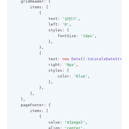
    gridHeader
:
 {
        items
:
 [
            {
                text
:
'상반기'
,
                left
:
'0'
,
                styles
:
 {
                    fontSize
:
'14px'
,
                }
,
            }
,
            {
                text
:
new
Date
()
.toLocaleDateString
                right
:
'0px'
,
                styles
:
 {
                    color
:
'blue'
,
                }
,
            }
,
        ]
,
    }
,
    pageFooter
:
 {
        items
:
 [
            {
                value
:
'${page}'
,
                align
:
'center'
,