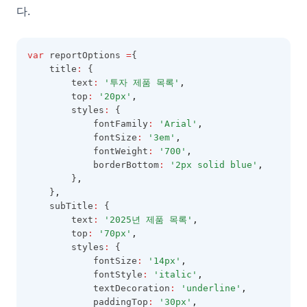
다.
var
 reportOptions 
=
{
    title
:
 {
        text
:
'투자 제품 목록'
,
        top
:
'20px'
,
        styles
:
 {
            fontFamily
:
'Arial'
,
            fontSize
:
'3em'
,
            fontWeight
:
'700'
,
            borderBottom
:
'2px solid blue'
,
        }
,
    }
,
    subTitle
:
 {
        text
:
'2025년 제품 목록'
,
        top
:
'70px'
,
        styles
:
 {
            fontSize
:
'14px'
,
            fontStyle
:
'italic'
,
            textDecoration
:
'underline'
,
            paddingTop
:
'30px'
,