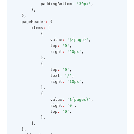
            paddingBottom
:
'30px'
,
        }
,
    }
,
    pageHeader
:
 {
        items
:
 [
            {
                value
:
'${page}'
,
                top
:
'0'
,
                right
:
'20px'
,
            }
,
            {
                top
:
'0'
,
                text
:
'/'
,
                right
:
'10px'
,
            }
,
            {
                value
:
'${pages}'
,
                right
:
'0'
,
                top
:
'0'
,
            }
,
        ]
,
    }
,