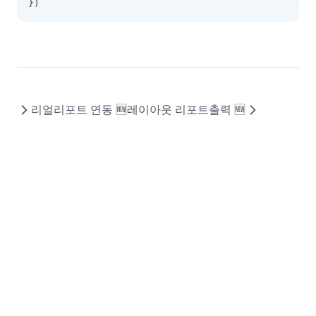
})
리얼리포트 연동 🆕
레이아웃 리포트출력 🆕