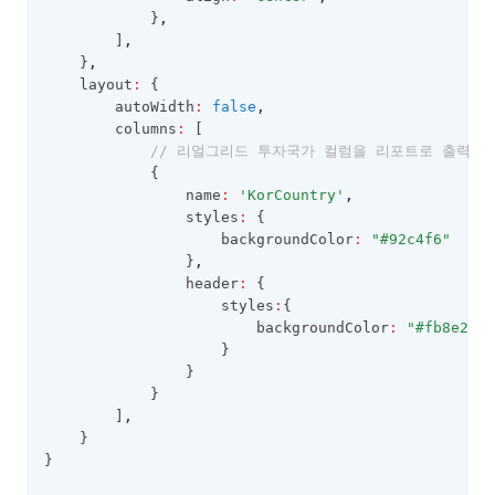
            }
,
        ]
,
    }
,
    layout
:
 {
        autoWidth
:
false
,
        columns
:
 [
// 리얼그리드 투자국가 컬럼을 리포트로 출력할 
            {
                name
:
'KorCountry'
,
                styles
:
 {
                    backgroundColor
:
"#92c4f6"
                }
,
                header
:
 {
                    styles
:
{
                        backgroundColor
:
"#fb8e27"
                    }
                }
            }
        ]
,
    }
}