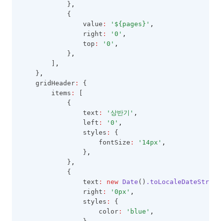
            }
,
            {
                value
:
'${pages}'
,
                right
:
'0'
,
                top
:
'0'
,
            }
,
        ]
,
    }
,
    gridHeader
:
 {
        items
:
 [
            {
                text
:
'상반기'
,
                left
:
'0'
,
                styles
:
 {
                    fontSize
:
'14px'
,
                }
,
            }
,
            {
                text
:
new
Date
()
.toLocaleDateString
                right
:
'0px'
,
                styles
:
 {
                    color
:
'blue'
,