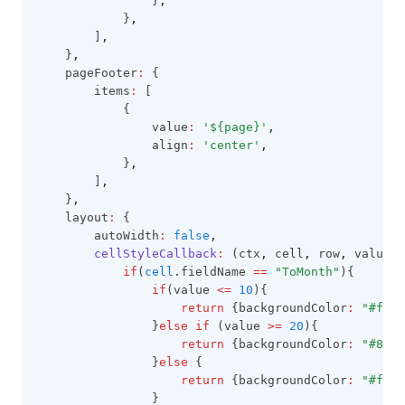
                }
,
            }
,
        ]
,
    }
,
    pageFooter
:
 {
        items
:
 [
            {
                value
:
'${page}'
,
                align
:
'center'
,
            }
,
        ]
,
    }
,
    layout
:
 {
        autoWidth
:
false
,
cellStyleCallback
:
 (ctx
,
 cell
,
 row
,
 value) 
if
(
cell
.fieldName 
==
"ToMonth"
){
if
(value 
<=
10
){
return
 {backgroundColor
:
"#f636
                }
else
if
 (value 
>=
20
){
return
 {backgroundColor
:
"#8fe5
                }
else
 {
return
 {backgroundColor
:
"#ff8b
                }