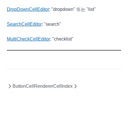
DropDownCellEditor
: "dropdown" 또는 "list"
SearchCellEditor
: "search"
MultiCheckCellEditor
: "checklist"
ButtonCellRenderer
CellIndex