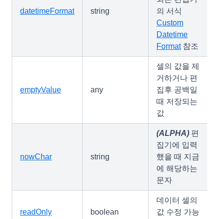
datetimeFormat
string
의 서식
Custom
Datetime
Format
참조
셀의 값을 제
거하거나 편
emptyValue
any
집후 공백일
때 저장되는
값
(ALPHA)
편
집기에 입력
nowChar
string
했을 때 지금
에 해당하는
문자
데이터 셀의
readOnly
boolean
값 수정 가능