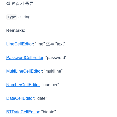
셀 편집기 종류
- string
Type
Remarks:
LineCellEditor
: "line" 또는 "text"
PasswordCellEditor
: "password"
MultiLineCellEditor
: "multiline"
NumberCellEditor
: "number"
DateCellEditor
: "date"
BTDateCellEditor
: "btdate"