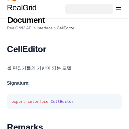
RealGrid
RealGridJS에서 RealGrid2로의 전환
RealGrid2 Basic with JAVA Spring & MyBatis & MARIADB
Document
RealGrid v1.0 에서 RealGrid2로 컬럼 변환
RealGrid2 API
Interface
CellEditor
CellEditor
셀 편집기들의 기반이 되는 모델
Signature:
export
interface
CellEditor
Remarks