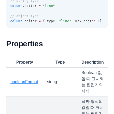
// string type
column
.editor 
=
"line"
// object type
column
.editor 
=
 { type
:
"line"
,
 maxLength
:
1
}
Properties
Property
Type
Description
Boolean 값
일 때 표시되
booleanFormat
string
는 편집기의
서식
날짜 형식의
값일 때 표시
되는 편집기