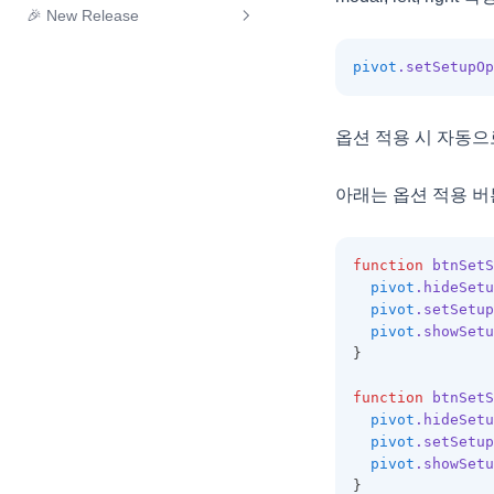
유효성 검사 통과
트리 노드 조작하기
옵션 설정
컬럼 동적 스타일
🎉 New Release
데이터 타입과 에디터 설정
리얼맵 연동 🆕
리얼그리드2로 마이그레이션을
Class
HTML 렌더러
리얼리포트 연동 🆕
리얼차트 연동 컬럼 필터링
렌더링 완료 이벤트
이미지 엑셀 내보내기
트리 아이콘1
꼭 해야 하나요?
데이터 타입과 에디터 설정
행 동적 스타일
Tip 🆕
그리드 렌더러 적용
버전별 중요 업데이트
Interface
리얼맵 연동 🆕
바코드 렌더러
스타일 리포트출력 🆕
DataProviderBase
리얼차트 연동 행 선택
스크롤 동기화
pivot
.setSetupOp
도형 엑셀 내보내기
트리 아이콘2
리얼그리드의 테마(스타일)를 동
그리드 렌더러 적용
셀 동적 스타일
기존 JS 방식으로 그리드 구성
추천 설정
버전 히스토리
구지도 리얼맵 연동 🆕
ActualTargetBulletRenderer
커스텀 렌더 이미지버튼
레이아웃 리포트출력 🆕
GridBase
데이터셀 리얼차트 연동 🆕
적으로 변경할 수 있나요?
사용자 지정 문자 출력
트리 템플릿
기존 JS 방식으로 그리드 구성
RealGrid2 테마
그리드 이벤트 적용
필드와 컬럼 일괄 생성
시도 맵 연동 🆕
ActualTargetTextRenderer
리얼차트 연동
용지방향 가로출력 🆕
GridView
상단요약 리얼차트 연동 🆕
옵션 적용 시 자동으로
그리드간 드래그 앤 드롭을 사용
엑셀 시트 보호
트리 이벤트
그리드 이벤트 적용
포커스 스타일
스타일 적용
SPAN(컬럼그룹)
시 양방향이 아닌 단방향으로만
그리드 맵 데이터 🆕
BarCellRenderer
class 커스텀 렌더러
LocalDataProvider
엑셀 메모 내보내기 🆕
트리 Lazy Loading
처리가능할까요?
아래는 옵션 적용 버
스타일 적용
셀 스타일 적용
컬럼 레이아웃
행 상태에 따른 특정 컬럼 편집 제
BTDateCellEditor
커스텀 렌더러(바)
LocalTreeDataProvider
트리 노드 정보
어
Excel Import는 어떻게 하나요?
컬럼 레이아웃
React에서 커스텀렌더러 적용하
ButtonCellRenderer
RealGrid
기
트리 노드 이동
CheckBar에서 자식 노드 연동하
RealGrid+에서 RealGridJS로의
function
btnSetS
Vue에서 커스텀렌더러 적용하기
CellEditor
TreeView
여 체크하기
전환
pivot
.hideSetu
트리 하위노드 계산
pivot
.setSetup
CellIndex
CustomCellRendererImpl
Excel Import
RealGridJS에서 RealGrid2로의
pivot
.showSetu
전환
CellLayoutColumnItem
}
Merge Callback
RealGrid2 Basic with JAVA
CellLayoutGroupHeader
Group Footer 표시여부 조작하기
function
btnSetS
Spring & MyBatis & MARIADB
pivot
.hideSetu
CellLayoutGroupItem
체크바와 관계된 팁
RealGrid v1.0 에서 RealGrid2로
pivot
.setSetup
CellLayoutHeader
컬럼 변환
상태바와 관계된 팁
pivot
.showSetu
}