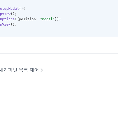
etupModal
(){
pView
();
Options
({position
:
"modal"
});
pView
();
내기
피벗 목록 제어