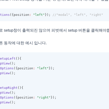
tions
({position
:
"left"
}); 
//"modal", "left", "right"
 setup창이 출력되진 않으며 피벗에서 setup 버튼을 클릭해야
튼 동작에 대한 예시 입니다.
etupLeft
(){
pView
();
Options
({position
:
"left"
});
pView
();
etupRight
(){
pView
();
Options
({position
:
"right"
});
pView
();