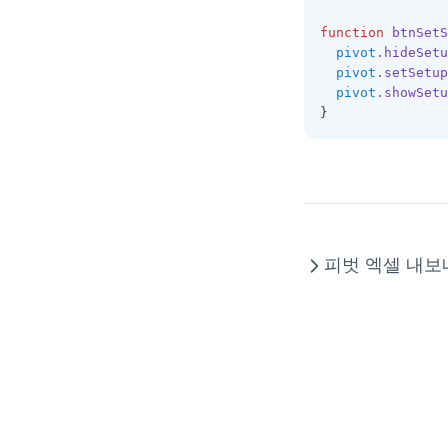
CellLayoutItem
동적 에디터 변경
function
btnSetS
CellMemo
text타입 날짜 편집기
pivot
.hideSetu
CellProtectProperties
ColorPicker 연결
pivot
.setSetup
pivot
.showSetu
CellRenderer
파일 Drag and Drop
}
CheckBar
셀 병합에서 텍스트를 상단으로
이동
CheckCellRenderer
병합된 셀의 합계 계산
ClickData
HEADER와 FOOTER에 여러줄로
Code39CellRenderer
표시하기
피벗 엑셀 내보
Code128CellRenderer
행 삭제와 관계된 팁
ColumnFilter
필터 Selector 스타일 팁 🆕
ColumnFilterCollection
ColumnFooter
ColumnFooterCollection
ColumnHeader