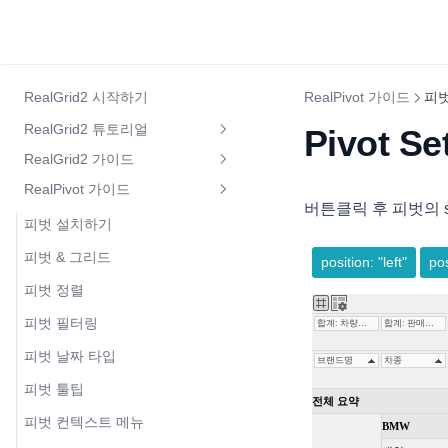
RealGrid2 시작하기
RealPivot 가이드
피벗
RealGrid2 튜토리얼
Pivot 
RealGrid2 가이드
RealGrid2 소개
RealPivot 가이드
그리드 설정
제품등록 방법
버튼클릭 후 피벗의 se
그리드 구성요소
피벗 설치하기
라이선스 설정
개발용 라이선스 발급방법
셀 구성요소
피벗 & 그리드
인디케이터
디폴트 설정
그리드 빠른 시작
컬럼
같은 값의 셀 생략하기
피벗 정렬
상태바
로케일 설정
기본 키보드 및 마우스 동작
편집기
컬럼 만들기
셀 버튼
피벗 필터링
체크바
컬럼과 필드 설정
CRUD
라인 편집기
컬럼 속성 동적 변경하기{visible,
팝업 메뉴 버튼
피벗 날짜 타입
체크바와 데이터 필드의 연결
데이터 채우고 가져오기
editable}
헤더와 푸터
행 추가 또는 삽입
멀티라인 편집기
셀 병합
피벗 툴팁
컨텍스트 메뉴
그리드 조작하기
행과 행 그룹
컬럼 너비 자동 조정
헤더 높이
행 삭제
숫자 편집기
lookup 컬럼
피벗 컨텍스트 메뉴
토스트 메시지 창
그리드 편집하기
데이터 가져오기
데이터 정렬
행 높이
헤더 체크박스
행 데이터 수정
드롭다운 편집기