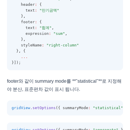
    header
:
 {
      text
:
"만기금액"
    }
,
    footer
:
 {
      text
:
"합계"
,
      expression
:
"sum"
,
    }
,
    styleName
:
"right-column"
  }
,
 {
...
}]);
footer와 같이 summary mode를 **"statistical"**로 지정해
야 분산, 표준편차 값이 표시 됩니다.
gridView
.setOptions
({ summaryMode
:
"statistical"
 })
gridView
.setOptions
({ summaryMode
:
"aggregate"
 });