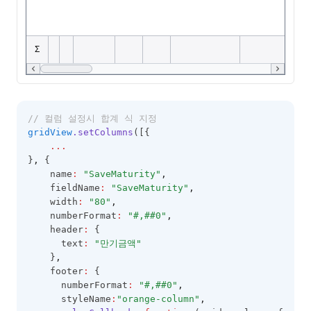
// 컬럼 설정시 합계 식 지정
gridView
.setColumns
([{
...
}
,
 {
    name
:
"SaveMaturity"
,
    fieldName
:
"SaveMaturity"
,
    width
:
"80"
,
    numberFormat
:
"#,##0"
,
    header
:
 {
      text
:
"만기금액"
    }
,
    footer
:
 {
      numberFormat
:
"#,##0"
,
      styleName
:
"orange-column"
,