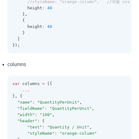
//styleName: "orange-column",   //개별 css
      height
:
40
    }
,
    {
      height
:
40
    }
  ]
});
columns
var
 columns 
=
 [{
...
}
,
 {
"name"
:
"QuantityPerUnit"
,
"fieldName"
:
"QuantityPerUnit"
,
"width"
:
"100"
,
"header"
:
 {
"text"
:
"Quantity / Unit"
,
"styleName"
:
"orange-column"