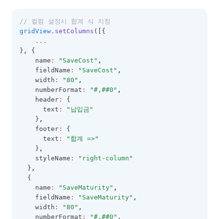
// 컬럼 설정시 합계 식 지정
gridView
.setColumns
([{
...
}
,
 {
    name
:
"SaveCost"
,
    fieldName
:
"SaveCost"
,
    width
:
"80"
,
    numberFormat
:
"#,##0"
,
    header
:
 {
      text
:
"납입금"
    }
,
    footer
:
 {
      text
:
"합계 =>"
    }
,
    styleName
:
"right-column"
  }
,
  {
    name
:
"SaveMaturity"
,
    fieldName
:
"SaveMaturity"
,
    width
:
"80"
,
    numberFormat
:
"#,##0"
,