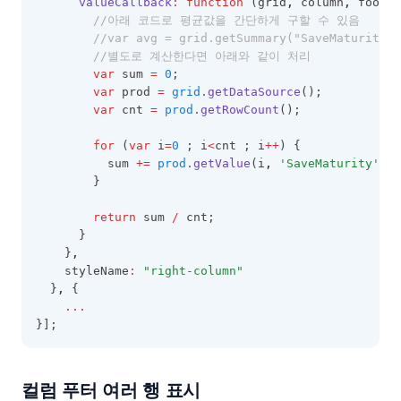
valueCallback
:
function
 (grid
,
 column
,
 footer
//아래 코드로 평균값을 간단하게 구할 수 있음
//var avg = grid.getSummary("SaveMaturity",
//별도로 계산한다면 아래와 같이 처리
var
 sum 
=
0
;
var
 prod 
=
grid
.getDataSource
();
var
 cnt 
=
prod
.getRowCount
();
for
 (
var
 i
=
0
 ; i
<
cnt ; i
++
) {
          sum 
+=
prod
.getValue
(i
,
'SaveMaturity'
);
        }
return
 sum 
/
 cnt;  
      }
    }
,
    styleName
:
"right-column"
  }
,
 {
...
}];
컬럼 푸터 여러 행 표시