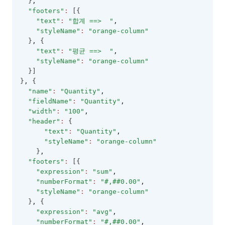
  }
,
"footers"
:
 [{
"text"
:
"합계 ==>  "
,
"styleName"
:
"orange-column"
  }
,
 {
"text"
:
"평균 ==>  "
,
"styleName"
:
"orange-column"
  }]
}
,
 {
"name"
:
"Quantity"
,
"fieldName"
:
"Quantity"
,
"width"
:
"100"
,
"header"
:
 {
"text"
:
"Quantity"
,
"styleName"
:
"orange-column"
    }
,
"footers"
:
 [{
"expression"
:
"sum"
,
"numberFormat"
:
"#,##0.00"
,
"styleName"
:
"orange-column"
  }
,
 {
"expression"
:
"avg"
,
"numberFormat"
:
"#,##0.00"
,