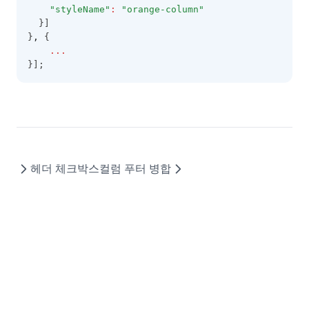
"styleName"
:
"orange-column"
  }]
}
,
 {
...
}];
헤더 체크박스
컬럼 푸터 병합