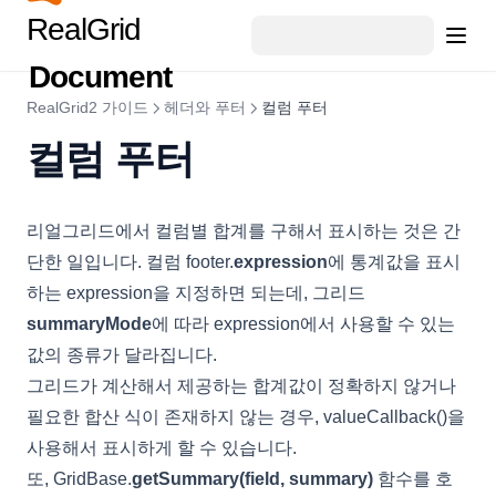
RealGrid
ValidationError
Document
ValueCell
ValueColumn
RealGrid2 가이드
헤더와 푸터
컬럼 푸터
ViewOptions
컬럼 푸터
WaiOptions
Columngroupfooter
리얼그리드에서 컬럼별 합계를 구해서 표시하는 것은 간
Columngroupfootercollection
단한 일입니다. 컬럼 footer.
expression
에 통계값을 표시
Columnsummarycollection
하는 expression을 지정하면 되는데, 그리드
summaryMode
에 따라 expression에서 사용할 수 있는
Updatedrowsmap
값의 종류가 달라집니다.
그리드가 계산해서 제공하는 합계값이 정확하지 않거나
필요한 합산 식이 존재하지 않는 경우, valueCallback()을
사용해서 표시하게 할 수 있습니다.
또, GridBase.
getSummary(field, summary)
함수를 호