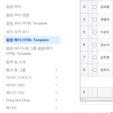
툴팁
커서
그리드 스타일 바꾸기
컬럼 이동
컬럼 푸터
행/셀 데이터 가져오기
드롭다운 다중선택
lookup 트리
열 고정하기
그리드 편집기
자동 필터링
컬럼 푸터 병합
셀 데이터 수정
날짜 편집기
화면 표시값 변경하기
행 고정하기
콜백함수
데이터 필터링
컬럼 푸터 HTML Template
마스크 편집기
그룹헤더 툴팁
포커스
그리드 추천 설정
필터 셀렉터 데이터 순서🆕
상단 요약 표시
입력제한 편집기
Place Holder
선택
웹접근성 (Web Accessibility) 제
필터 패널
컬럼 헤더 HTML Template
리스트 동적 편집기
한 사항
멀티 선택
컬럼 레이아웃(컬럼 그룹핑)
컬럼 레이아웃(그룹 컬럼)헤더
컬럼 속성 및 이벤트
HTML Template
컬럼 레이아웃(컬럼 그룹핑) 속성
React Component 튜토리얼
동적 변경
합계 및 소계
Vue Component 튜토리얼
예제 다운로드
컬럼 너비 조정
행과 행 그룹
RealGrid2 MCP기반 LLM연동🆕
예제 다운로드
설치하기
데이터 가져오기
그룹컬럼 접기
행 높이
설치하기
라이선스 적용 및 그리드 생성
데이터 관리
셀 가로병합
JSON 데이터 가져오기
행 그룹핑
라이선스 적용 및 그리드 생성
그리드 컬럼 생성
페이지 처리
데이터 타입
레이아웃 추가 및 삭제
XML 데이터 가져오기
그룹핑 API
그리드 컬럼 생성
Drag And Drop
그리드 데이터 채우기
그리드에서 페이징 처리1
불린 타입 필드
리터럴 컬럼
그리드 Lazy Loading 구현
행 병합 그룹핑
렌더러
그리드 데이터 채우기
옵션 설정
행 Drag & Drop
그리드에서 페이징 처리2
날짜 타입 필드
마스터 디테일 예제
아이템 모델