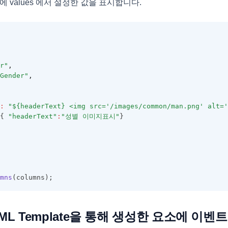
에 values 에서 설정한 값을 표시합니다.
r"
,
Gender"
,
:
"${headerText} <img src='/images/common/man.png' alt='
{ 
"headerText"
:
"성별 이미지표시"
}
mns
(columns);
ML Template을 통해 생성한 요소에 이벤