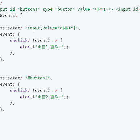
:
nput id='button1' type='button' value='버튼1'/> <input id
Events
:
 [
selector
:
'input[value="버튼1"]'
,
event
:
 {
onclick
:
 (event) 
=>
 {
alert
(
"버튼1 클릭!"
);
    }
,
}
,
selector
:
"#button2"
,
event
:
 {
onclick
:
 (event) 
=>
 {
alert
(
"버튼2 클릭!"
);
    }
,
}
,