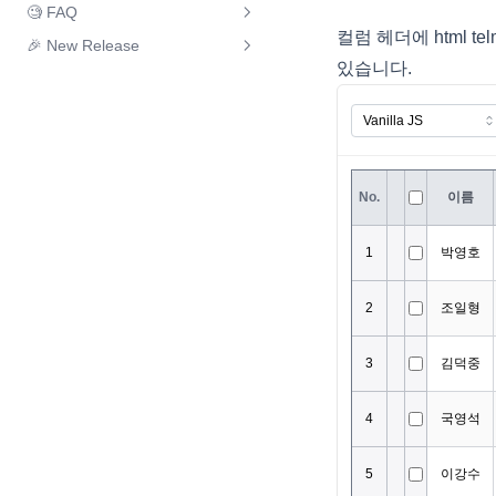
엑셀 시트 보호
트리 이벤트
🧐 FAQ
RealGrid Package
포커스 스타일
피벗 & 그리드
SPAN(컬럼그룹)
그리드 맵 데이터 🆕
class 커스텀 렌더러
컬럼 헤더에 html t
엑셀 메모 내보내기 🆕
🎉 New Release
트리 Lazy Loading
리얼그리드2로 마이그레이션을
Class
셀 스타일 적용
피벗 정렬
행 상태에 따른 특정 컬럼 편집 제
커스텀 렌더러(바)
있습니다.
꼭 해야 하나요?
트리 노드 정보
어
버전별 중요 업데이트
Interface
DataProviderBase
피벗 필터링
리얼그리드의 테마(스타일)를 동
트리 노드 이동
CheckBar에서 자식 노드 연동하
버전 히스토리
ActualTargetBulletRenderer
GridBase
피벗 날짜 타입
적으로 변경할 수 있나요?
여 체크하기
트리 하위노드 계산
ActualTargetTextRenderer
GridView
피벗 툴팁
그리드간 드래그 앤 드롭을 사용
Excel Import
시 양방향이 아닌 단방향으로만
BarCellRenderer
LocalDataProvider
피벗 컨텍스트 메뉴
Merge Callback
처리가능할까요?
BTDateCellEditor
LocalTreeDataProvider
피벗 고유값
Group Footer 표시여부 조작하기
Excel Import는 어떻게 하나요?
ButtonCellRenderer
RealGrid
피벗 숫자 포맷
체크바와 관계된 팁
RealGrid+에서 RealGridJS로의
CellEditor
TreeView
피벗 포커스
전환
상태바와 관계된 팁
CellIndex
CustomCellRendererImpl
피벗 영역
RealGridJS에서 RealGrid2로의
동적 에디터 변경
전환
CellLayoutColumnItem
피벗 리얼차트
text타입 날짜 편집기
RealGrid2 Basic with JAVA
CellLayoutGroupHeader
피벗 데이터 디테일
Spring & MyBatis & MARIADB
ColorPicker 연결
CellLayoutGroupItem
피벗 동적스타일
RealGrid v1.0 에서 RealGrid2로
파일 Drag and Drop
CellLayoutHeader
컬럼 변환