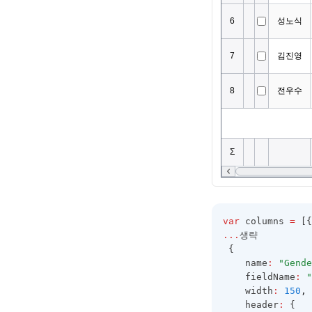
피벗 셀값 확인
셀 병합에서 텍스트를 상단으로
CellLayoutItem
이동
피벗 정보 가져오기
CellMemo
병합된 셀의 합계 계산
피벗 엑셀 내보내기
CellProtectProperties
HEADER와 FOOTER에 여러줄로
피벗 setup 위치변경
표시하기
CellRenderer
피벗 목록 제어
행 삭제와 관계된 팁
CheckBar
필터 Selector 스타일 팁 🆕
CheckCellRenderer
ClickData
Code39CellRenderer
Code128CellRenderer
var
 columns 
=
 [{
ColumnFilter
...
생략
ColumnFilterCollection
 {
    name
:
"Gende
ColumnFooter
    fieldName
:
"
    width
:
150
,
ColumnFooterCollection
    header
:
 {