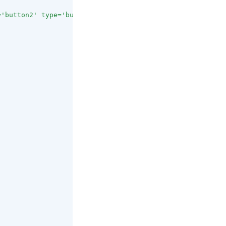
='button2' type='button' value='버튼2' />"
,