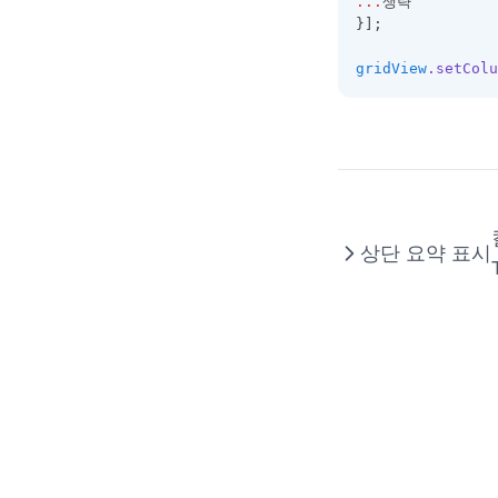
...
생략
DataExportOptions
}];
DataField
gridView
.setColu
DataFieldObject
DataFillOptions
DataFilter
DataOptions
DataOutputOptions
상단 요약 표시
DataProviderConfig
DateCellEditor
DateHoliday
DayHoliday
DisplayOptions
DocumentTitle
DropDownCellEditor