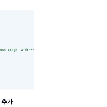
Man Image' width='15' height='15'><img src='/images/comm
트 추가