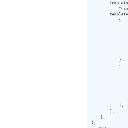
ColumnHeader
        template
"<i
ColumnHeaderSummary
        template
            {
ColumnHeaderSummaryCollecti
                
on
                
ColumnLayoutInfo
ColumnObject
                
                
ColumnStyleObject
            }
,
ColumnSummary
            {
                
ColumnSummaryStyleObject
                
CopyOptions
CustomCellRenderer
                
                
DataCell
            }
,
        ]
,
DataColumn
    }
,
DataDropOptions
}
,