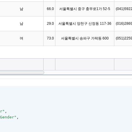
r"
,
Gender"
,