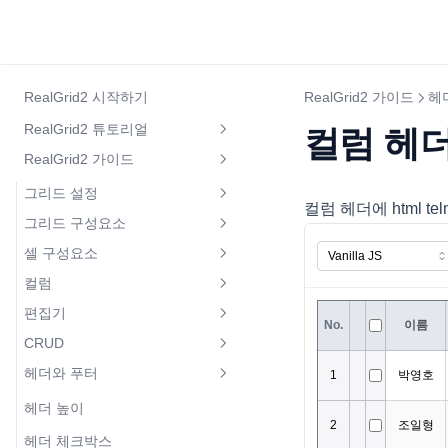
RealGrid2 시작하기
RealGrid2 가이드
헤
RealGrid2 튜토리얼
컬럼 헤더 
RealGrid2 가이드
RealGrid2 소개
그리드 설정
제품등록 방법
컬럼 헤더에 html t
그리드 구성요소
라이선스 설정
개발용 라이선스 발급방법
셀 구성요소
인디케이터
디폴트 설정
그리드 빠른 시작
컬럼
같은 값의 셀 생략하기
상태바
로케일 설정
기본 키보드 및 마우스 동작
편집기
컬럼 만들기
셀 버튼
체크바
컬럼과 필드 설정
CRUD
라인 편집기
컬럼 속성 동적 변경하기{visible,
팝업 메뉴 버튼
체크바와 데이터 필드의 연결
데이터 채우고 가져오기
editable}
헤더와 푸터
행 추가 또는 삽입
멀티라인 편집기
셀 병합
컨텍스트 메뉴
그리드 조작하기
컬럼 너비 자동 조정
헤더 높이
행 삭제
숫자 편집기
lookup 컬럼
토스트 메시지 창
그리드 편집하기
데이터 정렬
헤더 체크박스
행 데이터 수정
드롭다운 편집기