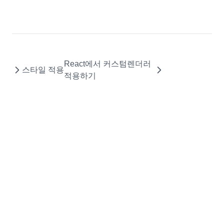
text타입 날짜 편집기
ColumnSummary
ColorPicker 연결
ColumnSummaryStyleObject
파일 Drag and Drop
CopyOptions
셀 병합에서 텍스트를 상단으로 이동
CustomCellRenderer
React에서 커스텀렌더러
병합된 셀의 합계 계산
DataCell
스타일 적용
적용하기
HEADER와 FOOTER에 여러줄로 표시하기
DataColumn
행 삭제와 관계된 팁
DataDropOptions
필터 Selector 스타일 팁 🆕
DataExportOptions
DataField
DataFieldObject
DataFillOptions
DataFilter
DataOptions
DataOutputOptions