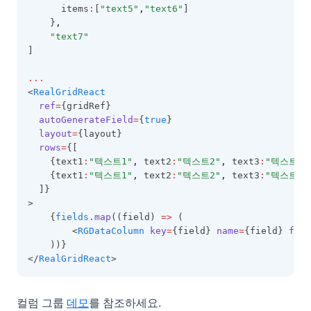
클릭 이벤트
유효성 검사 통과
트리 노드 조작하기
      items
:
[
"text5"
,
"text6"
]
이미지 엑셀 내보내기
컬럼 동적 스타일
ClickData
리얼맵 연동 🆕
HTML 렌더러
리얼리포트 연동 🆕
리얼차트 연동 컬럼 필터링
    }
,
렌더링 완료 이벤트
트리 아이콘1
도형 엑셀 내보내기
행 동적 스타일
"text7"
Tip 🆕
Code39CellRenderer
리얼맵 연동 🆕
바코드 렌더러
스타일 리포트출력 🆕
리얼차트 연동 행 선택
스크롤 동기화
]
트리 아이콘2
사용자 지정 문자 출력
셀 동적 스타일
추천 설정
Code128CellRenderer
구지도 리얼맵 연동 🆕
커스텀 렌더 이미지버튼
레이아웃 리포트출력 🆕
데이터셀 리얼차트 연동 🆕
트리 템플릿
...
엑셀 시트 보호
RealGrid2 테마
필드와 컬럼 일괄 생성
ColumnFilter
시도 맵 연동 🆕
리얼차트 연동
용지방향 가로출력 🆕
상단요약 리얼차트 연동 🆕
<
RealGridReact
트리 이벤트
엑셀 메모 내보내기 🆕
포커스 스타일
ref
=
{gridRef}
SPAN(컬럼그룹)
ColumnFilterCollection
그리드 맵 데이터 🆕
class 커스텀 렌더러
autoGenerateField
=
{
true
}
트리 Lazy Loading
셀 스타일 적용
행 상태에 따른 특정 컬럼 편집 제어
ColumnFooter
layout
=
{layout}
커스텀 렌더러(바)
트리 노드 정보
rows
=
{[
CheckBar에서 자식 노드 연동하여 체크하기
ColumnFooterCollection
    {text1
:
"텍스트1"
,
 text2
:
"텍스트2"
,
 text3
:
"텍스트3"
트리 노드 이동
    {text1
:
"텍스트1"
,
 text2
:
"텍스트2"
,
 text3
:
"텍스트3"
Excel Import
ColumnHeader
  ]}
트리 하위노드 계산
Merge Callback
ColumnHeaderSummary
>
    {
fields
.map
((field) 
=>
 (
Group Footer 표시여부 조작하기
ColumnHeaderSummaryCollection
        <
RGDataColumn
key
=
{field} 
name
=
{field} 
fiel
체크바와 관계된 팁
ColumnLayoutInfo
    ))}
</
RealGridReact
>
상태바와 관계된 팁
ColumnObject
동적 에디터 변경
ColumnStyleObject
컬럼 그룹
데모
를 참조하세요.