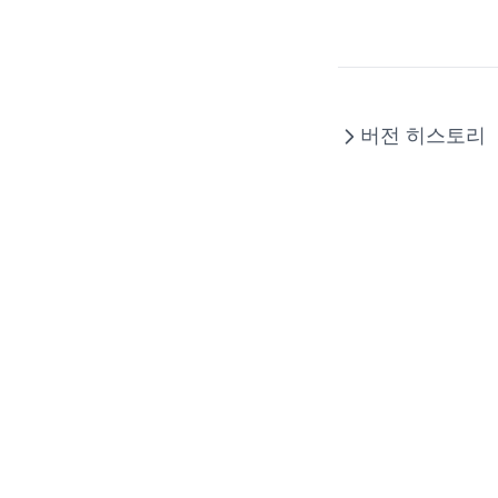
GridCell
GridColumn
GridExportOptions
버전 히스토리
GridFooter
GridFooterCollection
GridHeader
GridItem
GridOptions
GroupingOptions
GroupItem
GroupLayoutInfo
GroupPanel
GroupSummary