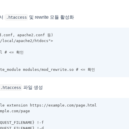
에서
및 rewrite 모듈 활성화
.htaccess
.conf, apache2.conf 등)
/local/apache2/htdocs">
ll # <= 확인
ite_module modules/mod_rewrite.so # <= 확인
파일 생성
.htaccess
le extension https://example.com/page.html
mple.com/page
QUEST_FILENAME} !-f
QUEST_FILENAME} !-d