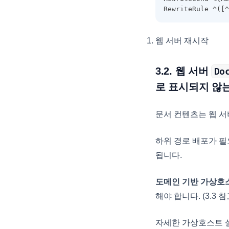
RewriteRule ^([^
DataProviderConfig
DateCellEditor
웹 서버 재시작
DateHoliday
DayHoliday
3.2. 웹 서버
Do
DisplayOptions
로 표시되지 않
DocumentTitle
문서 컨텐츠는 웹 
DropDownCellEditor
EditingItemInfo
하위 경로 배포가 필
EditMaskObject
됩니다.
EditOptions
도메인 기반 가상호
EditorOptions
해야 합니다. (3.3 참
EditResult
EditValidation
자세한 가상호스트 설