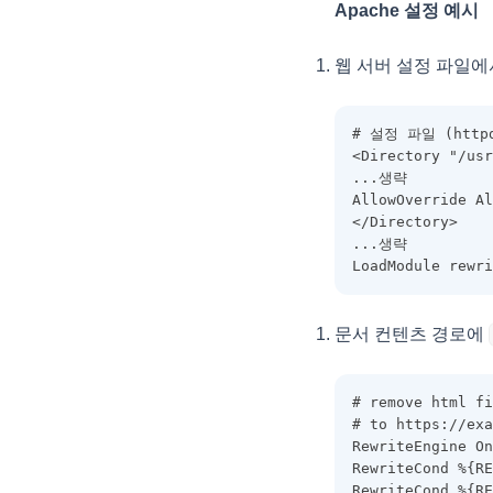
동적 에디터 변경
Apache 설정 예시
ColumnSummary
text타입 날짜 편집기
ColumnSummaryStyleObject
웹 서버 설정 파일
ColorPicker 연결
CopyOptions
파일 Drag and Drop
CustomCellRenderer
# 설정 파일 (httpd
셀 병합에서 텍스트를 상단으로
<Directory "/usr
DataCell
이동
...생략
AllowOverride A
DataColumn
병합된 셀의 합계 계산
</Directory>
DataDropOptions
...생략
HEADER와 FOOTER에 여러줄로
LoadModule rewr
표시하기
DataExportOptions
행 삭제와 관계된 팁
DataField
문서 컨텐츠 경로에
필터 Selector 스타일 팁 🆕
DataFieldObject
DataFillOptions
# remove html fi
DataFilter
# to https://exa
RewriteEngine On
DataOptions
RewriteCond %{RE
RewriteCond %{RE
DataOutputOptions