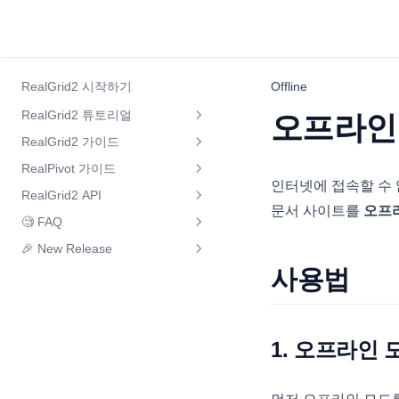
RealGrid2 시작하기
Offline
RealGrid2 튜토리얼
오프라인
RealGrid2 가이드
RealGrid2 소개
RealPivot 가이드
그리드 설정
제품등록 방법
인터넷에 접속할 수 
RealGrid2 API
그리드 구성요소
피벗 설치하기
라이선스 설정
개발용 라이선스 발급방법
문서 사이트를
오프
🧐 FAQ
셀 구성요소
RealGrid Package
피벗 & 그리드
인디케이터
디폴트 설정
그리드 빠른 시작
🎉 New Release
컬럼
리얼그리드2로 마이그레이션을
Class
같은 값의 셀 생략하기
피벗 정렬
상태바
로케일 설정
기본 키보드 및 마우스 동작
꼭 해야 하나요?
사용법
편집기
버전별 중요 업데이트
Interface
컬럼 만들기
셀 버튼
DataProviderBase
피벗 필터링
체크바
컬럼과 필드 설정
리얼그리드의 테마(스타일)를 동
CRUD
버전 히스토리
라인 편집기
컬럼 속성 동적 변경하기{visible,
ActualTargetBulletRenderer
팝업 메뉴 버튼
GridBase
피벗 날짜 타입
체크바와 데이터 필드의 연결
적으로 변경할 수 있나요?
데이터 채우고 가져오기
editable}
헤더와 푸터
행 추가 또는 삽입
멀티라인 편집기
ActualTargetTextRenderer
셀 병합
GridView
1. 오프라인
피벗 툴팁
컨텍스트 메뉴
그리드간 드래그 앤 드롭을 사용
그리드 조작하기
행과 행 그룹
컬럼 너비 자동 조정
헤더 높이
행 삭제
시 양방향이 아닌 단방향으로만
숫자 편집기
BarCellRenderer
lookup 컬럼
LocalDataProvider
피벗 컨텍스트 메뉴
토스트 메시지 창
그리드 편집하기
데이터 가져오기
처리가능할까요?
데이터 정렬
행 높이
헤더 체크박스
행 데이터 수정
드롭다운 편집기