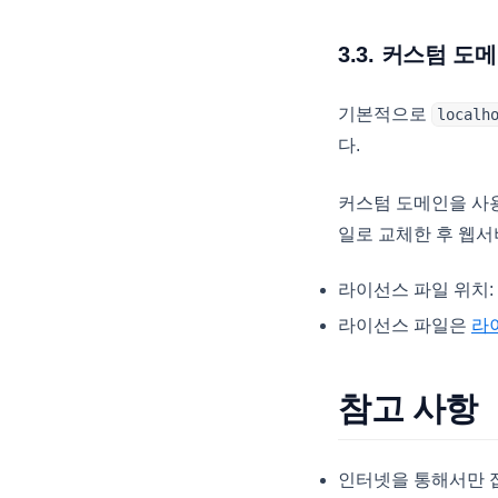
EditValidationCollection
ExportBaseOptions
3.3. 커스텀 
ExportCoreProperties
기본적으로
localh
ExportMemo
다.
ExportOptions
FieldMap
커스텀 도메인을 사용
일로 교체한 후 웹
FilterAutomatingOptions
FilterCategory
라이선스 파일 위치:
FilteringOptions
라이선스 파일은
라
FilterPanel
FilterSelectorOptions
참고 사항
FixedOptions
FormatOptions
인터넷을 통해서만 
GridBaseConfig